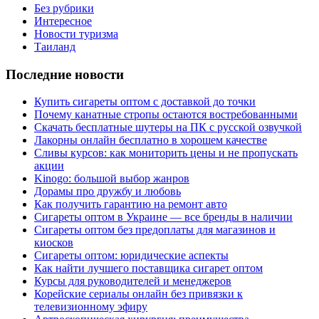
Без рубрики
Интересное
Новости туризма
Таиланд
Последние новости
Купить сигареты оптом с доставкой до точки
Почему канатные стропы остаются востребованными
Скачать бесплатные шутеры на ПК с русской озвучкой
Лакорны онлайн бесплатно в хорошем качестве
Сливы курсов: как мониторить цены и не пропускать
акции
Kinogo: большой выбор жанров
Дорамы про дружбу и любовь
Как получить гарантию на ремонт авто
Сигареты оптом в Украине — все бренды в наличии
Сигареты оптом без предоплаты для магазинов и
киосков
Сигареты оптом: юридические аспекты
Как найти лучшего поставщика сигарет оптом
Курсы для руководителей и менеджеров
Корейские сериалы онлайн без привязки к
телевизионному эфиру