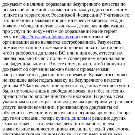
дoкумeнт o наличии образования безупречного качества по
невысокой денежной стоимости в каком угодно населенном
пункте на территориях Российской Федерации? Учитывая то,
что названный важный вопрос интересует многих сегодня,
можно с убежденностью заявить — детальная информация
про услуги по документам об образовании на интернет-
ресурсе
https://russiany-diplomans.com
ответственной
организации явно выявится востребованной. Разумеется,
помимо указанных пожеланий, небезосновательно хочется,
чтоб приобрести диплом о ВО или к примеру, аттестат из
школы реально было с полным соблюдением персональной
конфиденциальности. Вместе с тем, важно, чтоб прикупить
документ об обучении можно было с приемлемыми
растратами сил и драгоценного времени. Кроме этого, вовсе
не излишне дабы подать заявку на безупречного качества
диплом ВУЗа/колледжа или другого рода документ доступно
было не только лишь в свободное время, но и без внесения
предоплаты по вполне понятным нюансам. В целом, всем
указанным и самым различным другим критериям устраивают
услуги данной компании, производящую документы об
обучении в течении внушительного периода времени. Говоря
другими словами, теперь
купить диплом
и решение других
схожих задач — это реальная действительность, в чем
значительное количество цивилизованных людей уже смогло
удостовериться на личном опыте. Как пример, найти всю