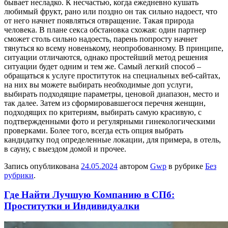
бывает несладко. К несчастью, когда ежедневно кушать
любимый фрукт, рано или поздно он так сильно надоест, что
от него начнет появляться отвращение. Такая природа
человека. В плане секса обстановка схожая: один партнер
сможет столь сильно надоесть, парень попросту начнет
тянуться ко всему новенькому, неопробованному. В принципе,
ситуации отличаются, однако простейший метод решения
ситуации будет одним и тем же. Самый легкий способ –
обращаться к услуге проституток на специальных веб-сайтах,
на них вы можете выбирать необходимые доп услуги,
выбирать подходящие параметры, ценовой диапазон, место и
так далее. Затем из сформировавшегося перечня женщин,
подходящих по критериям, выбирать самую красивую, с
подтвержденными фото и регулярными гинекологическими
проверками. Более того, всегда есть опция выбрать
кандидатку под определенные локации, для примера, в отель,
в сауну, с выездом домой и прочее.
Запись опубликована
24.05.2024
автором
Gwp
в рубрике
Без
рубрики
.
Где Найти Лучшую Компанию в СПб:
Проститутки и Индивидуалки