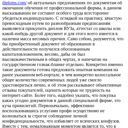
diploms.com/
об актуальных предложениях по документам об
окончании обучения от профессиональной фирмы, в данном
высказывании не составит особого труда всесторонне
убедиться индивидуально. С оглядкой на практику, зачастую
превосходным путем по разнообразным предписаниям
выявляется прикупить диплом ВУЗа, аттестат со школы или
какой-нибудь другой документ и для этого всего имеется в
наличии масса весомых причин. Само собою, разумеется, что
бы приобретенный документ об образовании в
действительности получился обоснованным
капиталовложением, весомо, дабы он был
высококачественным в общих чертах, и напечатан на
государственном гознак-бланке отдельно. Конкретно именно
такие документы готова предложить опытная компания на
ранее указанном веб-портале, в чем конкретно колоссальное
общее количество современных людей уже смогло
удостовериться лично, и об этом рассказывают объективные
отзывы покупателей, оценить которые не трудность на
интернет-сайте. Более того, надобно указать, что покупка
каких угодно документов в данной специальной фирме, это
куча привилегий. Первоначально, эффективно
воспользовавшись услугами профи осуществимо не
волноваться за строгое соблюдение личной
конфиденциальности, что избавляет от всяческих конфузов.
Вместе с тем, немаловажным моментом является то, что в