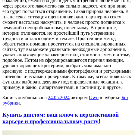
сожалению, ежели изо дня в день употреблять любимый торт,
через время это лакомство так сильно надоест, что при виде
его будет появляться отвращение. Такая природа человека. В
плане секса ситуация идентичная: один партнер по сексу
сможет настолько наскучить, и человек просто потянется к
чему-либо неопробованному, новенькому. В принципе,
истории отличаются, но простейший путь устранение
трудности остался одним и тем же. Простейший метод –
обратиться к помощи проституток на специализированных
сайтах, тут вы можете указывать необходимые дополнения,
указать подходящие характеристики, стоимость, место и тому
подобное. Потом из сформировавшегося перечня женщин,
удовлетворяющих критериям, выбрать максимально
красивую, с подтвержденными фотографиями и регулярными
гинекологическими проверками. К тому же, всегда появилась
функция выбирать девушку под определенные локации, к
примеру, в баню, с апартаментами, в гостиницу и другое.
Запись опубликована
24.05.2024
автором
Gwp
в рубрике
Без
рубрики
.
Купить диплом: ваш ключ к перспективной
карьере и профессиональному росту!