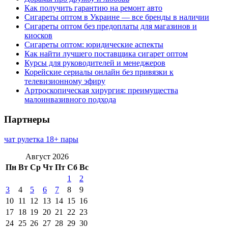
Как получить гарантию на ремонт авто
Сигареты оптом в Украине — все бренды в наличии
Сигареты оптом без предоплаты для магазинов и
киосков
Сигареты оптом: юридические аспекты
Как найти лучшего поставщика сигарет оптом
Курсы для руководителей и менеджеров
Корейские сериалы онлайн без привязки к
телевизионному эфиру
Артроскопическая хирургия: преимущества
малоинвазивного подхода
Партнеры
чат рулетка 18+ пары
Август 2026
Пн
Вт
Ср
Чт
Пт
Сб
Вс
1
2
3
4
5
6
7
8
9
10
11
12
13
14
15
16
17
18
19
20
21
22
23
24
25
26
27
28
29
30