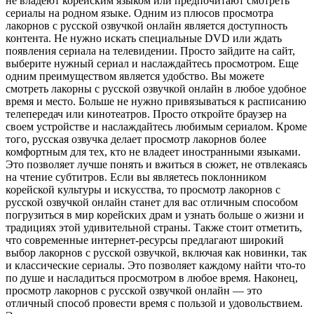
не владеют корейским языком или предпочитают смотреть
сериалы на родном языке. Одним из плюсов просмотра
лакорнов с русской озвучкой онлайн является доступность
контента. Не нужно искать специальные DVD или ждать
появления сериала на телевидении. Просто зайдите на сайт,
выберите нужный сериал и наслаждайтесь просмотром. Еще
одним преимуществом является удобство. Вы можете
смотреть лакорны с русской озвучкой онлайн в любое удобное
время и место. Больше не нужно привязываться к расписанию
телепередач или кинотеатров. Просто откройте браузер на
своем устройстве и наслаждайтесь любимым сериалом. Кроме
того, русская озвучка делает просмотр лакорнов более
комфортным для тех, кто не владеет иностранными языками.
Это позволяет лучше понять и вжиться в сюжет, не отвлекаясь
на чтение субтитров. Если вы являетесь поклонником
корейской культуры и искусства, то просмотр лакорнов с
русской озвучкой онлайн станет для вас отличным способом
погрузиться в мир корейских драм и узнать больше о жизни и
традициях этой удивительной страны. Также стоит отметить,
что современные интернет-ресурсы предлагают широкий
выбор лакорнов с русской озвучкой, включая как новинки, так
и классические сериалы. Это позволяет каждому найти что-то
по душе и насладиться просмотром в любое время. Наконец,
просмотр лакорнов с русской озвучкой онлайн — это
отличный способ провести время с пользой и удовольствием.