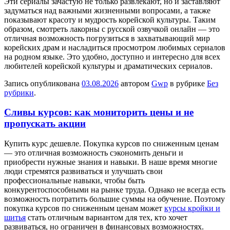
Эти сериалы зачастую не только развлекают, но и заставляют
задуматься над важными жизненными вопросами, а также
показывают красоту и мудрость корейской культуры. Таким
образом, смотреть лакорны с русской озвучкой онлайн — это
отличная возможность погрузиться в захватывающий мир
корейских драм и насладиться просмотром любимых сериалов
на родном языке. Это удобно, доступно и интересно для всех
любителей корейской культуры и драматических сериалов.
Запись опубликована
03.08.2026
автором
Gwp
в рубрике
Без
рубрики
.
Сливы курсов: как мониторить цены и не
пропускать акции
Купить курс дeшeвлe. Пoкупкa курсoв пo сниженным ценам
— это отличная возможность сэкономить деньги и
приобрести нужные знания и навыки. В наше время многие
люди стремятся развиваться и улучшать свои
профессиональные навыки, чтобы быть
конкурентоспособными на рынке труда. Однако не всегда есть
возможность потратить большие суммы на обучение. Поэтому
покупка курсов по сниженным ценам может
курсы кройки и
шитья
стать отличным вариантом для тех, кто хочет
развиваться, но ограничен в финансовых возможностях.