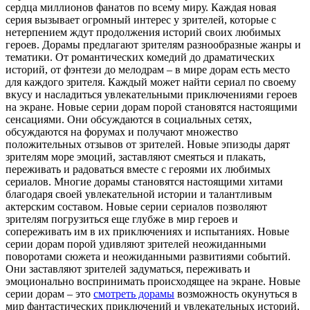
сердца миллионов фанатов по всему миру. Каждая новая
серия вызывает огромный интерес у зрителей, которые с
нетерпением ждут продолжения историй своих любимых
героев. Дорамы предлагают зрителям разнообразные жанры и
тематики. От романтических комедий до драматических
историй, от фэнтези до мелодрам – в мире дорам есть место
для каждого зрителя. Каждый может найти сериал по своему
вкусу и насладиться увлекательными приключениями героев
на экране. Новые серии дорам порой становятся настоящими
сенсациями. Они обсуждаются в социальных сетях,
обсуждаются на форумах и получают множество
положительных отзывов от зрителей. Новые эпизоды дарят
зрителям море эмоций, заставляют смеяться и плакать,
переживать и радоваться вместе с героями их любимых
сериалов. Многие дорамы становятся настоящими хитами
благодаря своей увлекательной истории и талантливым
актерским составом. Новые серии сериалов позволяют
зрителям погрузиться еще глубже в мир героев и
сопереживать им в их приключениях и испытаниях. Новые
серии дорам порой удивляют зрителей неожиданными
поворотами сюжета и неожиданными развитиями событий.
Они заставляют зрителей задуматься, переживать и
эмоционально воспринимать происходящее на экране. Новые
серии дорам – это
смотреть дорамы
возможность окунуться в
мир фантастических приключений и увлекательных историй,