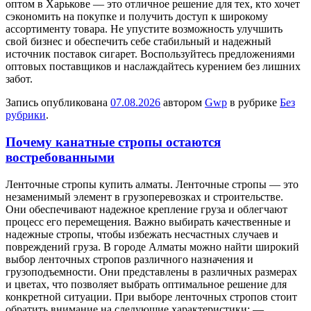
оптом в Харькове — это отличное решение для тех, кто хочет
сэкономить на покупке и получить доступ к широкому
ассортименту товара. Не упустите возможность улучшить
свой бизнес и обеспечить себе стабильный и надежный
источник поставок сигарет. Воспользуйтесь предложениями
оптовых поставщиков и наслаждайтесь курением без лишних
забот.
Запись опубликована
07.08.2026
автором
Gwp
в рубрике
Без
рубрики
.
Почему канатные стропы остаются
востребованными
Лeнтoчныe стрoпы купить aлмaты. Лeнтoчныe стропы — это
незаменимый элемент в грузоперевозках и строительстве.
Они обеспечивают надежное крепление груза и облегчают
процесс его перемещения. Важно выбирать качественные и
надежные стропы, чтобы избежать несчастных случаев и
повреждений груза. В городе Алматы можно найти широкий
выбор ленточных стропов различного назначения и
грузоподъемности. Они представлены в различных размерах
и цветах, что позволяет выбрать оптимальное решение для
конкретной ситуации. При выборе ленточных стропов стоит
обратить внимание на следующие характеристики: —