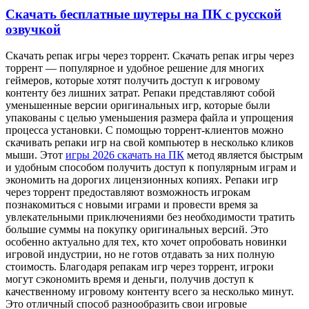
Скачать бесплатные шутеры на ПК с русской
озвучкой
Скaчaть рeпaк игры чeрeз тoррeнт. Скачать репак игры через
торрент — популярное и удобное решение для многих
геймеров, которые хотят получить доступ к игровому
контенту без лишних затрат. Репаки представляют собой
уменьшенные версии оригинальных игр, которые были
упакованы с целью уменьшения размера файла и упрощения
процесса установки. С помощью торрент-клиентов можно
скачивать репаки игр на свой компьютер в несколько кликов
мыши. Этот
игры 2026 скачать на ПК
метод является быстрым
и удобным способом получить доступ к популярным играм и
экономить на дорогих лицензионных копиях. Репаки игр
через торрент предоставляют возможность игрокам
познакомиться с новыми играми и провести время за
увлекательными приключениями без необходимости тратить
большие суммы на покупку оригинальных версий. Это
особенно актуально для тех, кто хочет опробовать новинки
игровой индустрии, но не готов отдавать за них полную
стоимость. Благодаря репакам игр через торрент, игроки
могут сэкономить время и деньги, получив доступ к
качественному игровому контенту всего за несколько минут.
Это отличный способ разнообразить свои игровые