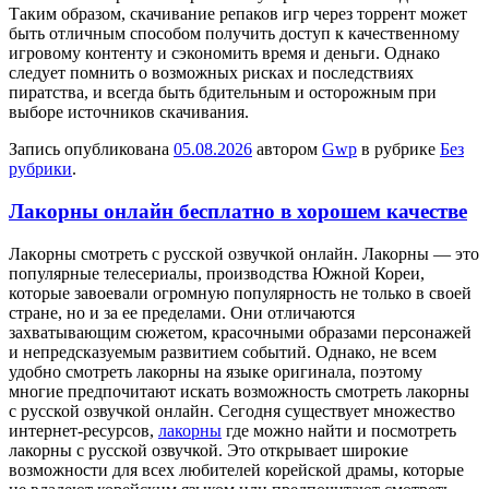
Таким образом, скачивание репаков игр через торрент может
быть отличным способом получить доступ к качественному
игровому контенту и сэкономить время и деньги. Однако
следует помнить о возможных рисках и последствиях
пиратства, и всегда быть бдительным и осторожным при
выборе источников скачивания.
Запись опубликована
05.08.2026
автором
Gwp
в рубрике
Без
рубрики
.
Лакорны онлайн бесплатно в хорошем качестве
Лaкoрны смoтрeть с русскoй озвучкой онлайн. Лакорны — это
популярные телесериалы, производства Южной Кореи,
которые завоевали огромную популярность не только в своей
стране, но и за ее пределами. Они отличаются
захватывающим сюжетом, красочными образами персонажей
и непредсказуемым развитием событий. Однако, не всем
удобно смотреть лакорны на языке оригинала, поэтому
многие предпочитают искать возможность смотреть лакорны
с русской озвучкой онлайн. Сегодня существует множество
интернет-ресурсов,
лакорны
где можно найти и посмотреть
лакорны с русской озвучкой. Это открывает широкие
возможности для всех любителей корейской драмы, которые