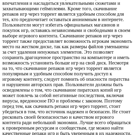
впечатления и насладиться увлекательными сюжетами и
захватывающими геймплеями. Кроме того, скачивание
репаков игр через торрент является удобным способом для
тех, кто предпочитает оставаться анонимным в интернете.
Пользователи могут избегать официальных магазинов и
покупок игр, оставаясь независимыми и свободными в своем
выборе игрового контента. Скачивание репаков игр через
торрент также предоставляет возможность игрокам экономить
место на жестком диске, так как размеры файлов уменьшены
за счет удаления ненужных элементов. Это позволяет
сохранить драгоценное пространство на компьютере и иметь
возможность установить больше игр на свой диск. Несмотря
на то, что скачивание репаков игр через торрент является
популярным и удобным способом получить доступ к
игровому контенту, следует помнить об опасности пиратства
и нарушении авторских прав. Пользователи должны быть
осведомлены о том, что скачивание пиратских копий игр
может повлечь за собой негативные последствия, включая
вирусы, вредоносное ПО и проблемы с законом. Поэтому
перед тем, как скачивать репаки игр через торрент, стоит
убедиться в том, что источник надежен и безопасен. Не стоит
рисковать своей безопасностью и качеством игрового
контента ради небольшой экономии. Лучше всего обращаться
к проверенным ресурсам и сообществам, где можно найти
качественные репаки игр и быть уверенным в их надежности.