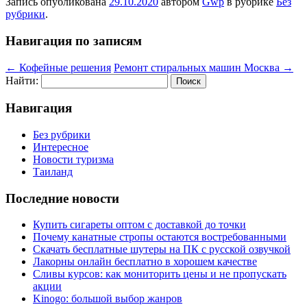
Запись опубликована
29.10.2020
автором
Gwp
в рубрике
Без
рубрики
.
Навигация по записям
←
Кофейные решения
Ремонт стиральных машин Москва
→
Найти:
Навигация
Без рубрики
Интересное
Новости туризма
Таиланд
Последние новости
Купить сигареты оптом с доставкой до точки
Почему канатные стропы остаются востребованными
Скачать бесплатные шутеры на ПК с русской озвучкой
Лакорны онлайн бесплатно в хорошем качестве
Сливы курсов: как мониторить цены и не пропускать
акции
Kinogo: большой выбор жанров