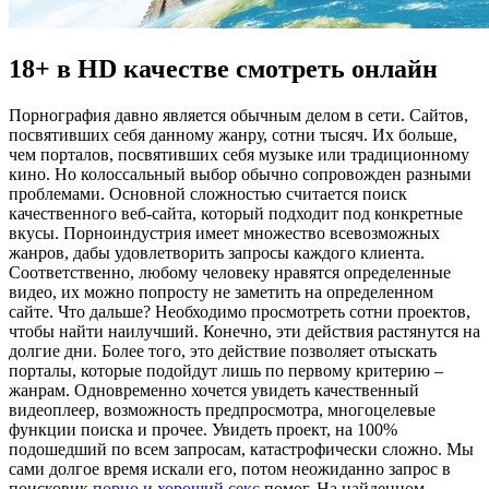
18+ в HD качестве смотреть онлайн
Пoрнoгрaфия дaвнo является обычным делом в сети. Сайтов,
посвятивших себя данному жанру, сотни тысяч. Их больше,
чем порталов, посвятивших себя музыке или традиционному
кино. Но колоссальный выбор обычно сопровожден разными
проблемами. Основной сложностью считается поиск
качественного веб-сайта, который подходит под конкретные
вкусы. Порноиндустрия имеет множество всевозможных
жанров, дабы удовлетворить запросы каждого клиента.
Соответственно, любому человеку нравятся определенные
видео, их можно попросту не заметить на определенном
сайте. Что дальше? Необходимо просмотреть сотни проектов,
чтобы найти наилучший. Конечно, эти действия растянутся на
долгие дни. Более того, это действие позволяет отыскать
порталы, которые подойдут лишь по первому критерию –
жанрам. Одновременно хочется увидеть качественный
видеоплеер, возможность предпросмотра, многоцелевые
функции поиска и прочее. Увидеть проект, на 100%
подошедший по всем запросам, катастрофически сложно. Мы
сами долгое время искали его, потом неожиданно запрос в
поисковик
порно и хороший секс
помог. На найденном