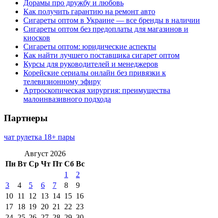
Дорамы про дружбу и любовь
Как получить гарантию на ремонт авто
Сигареты оптом в Украине — все бренды в наличии
Сигареты оптом без предоплаты для магазинов и
киосков
Сигареты оптом: юридические аспекты
Как найти лучшего поставщика сигарет оптом
Курсы для руководителей и менеджеров
Корейские сериалы онлайн без привязки к
телевизионному эфиру
Артроскопическая хирургия: преимущества
малоинвазивного подхода
Партнеры
чат рулетка 18+ пары
Август 2026
Пн
Вт
Ср
Чт
Пт
Сб
Вс
1
2
3
4
5
6
7
8
9
10
11
12
13
14
15
16
17
18
19
20
21
22
23
24
25
26
27
28
29
30