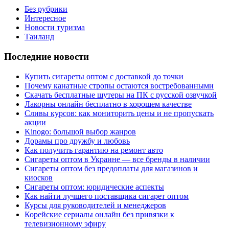
Без рубрики
Интересное
Новости туризма
Таиланд
Последние новости
Купить сигареты оптом с доставкой до точки
Почему канатные стропы остаются востребованными
Скачать бесплатные шутеры на ПК с русской озвучкой
Лакорны онлайн бесплатно в хорошем качестве
Сливы курсов: как мониторить цены и не пропускать
акции
Kinogo: большой выбор жанров
Дорамы про дружбу и любовь
Как получить гарантию на ремонт авто
Сигареты оптом в Украине — все бренды в наличии
Сигареты оптом без предоплаты для магазинов и
киосков
Сигареты оптом: юридические аспекты
Как найти лучшего поставщика сигарет оптом
Курсы для руководителей и менеджеров
Корейские сериалы онлайн без привязки к
телевизионному эфиру