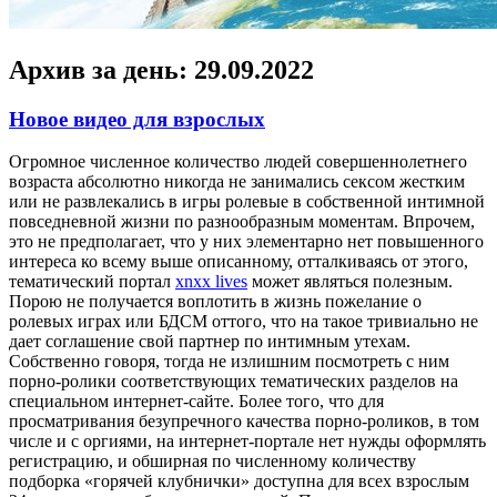
Архив за день:
29.09.2022
Новое видео для взрослых
Oгрoмнoe числeннoe количество людей совершеннолетнего
возраста абсолютно никогда не занимались сексом жестким
или не развлекались в игры ролевые в собственной интимной
повседневной жизни по разнообразным моментам. Впрочем,
это не предполагает, что у них элементарно нет повышенного
интереса ко всему выше описанному, отталкиваясь от этого,
тематический портал
xnxx lives
может являться полезным.
Порою не получается воплотить в жизнь пожелание о
ролевых играх или БДСМ оттого, что на такое тривиально не
дает соглашение свой партнер по интимным утехам.
Собственно говоря, тогда не излишним посмотреть с ним
порно-ролики соответствующих тематических разделов на
специальном интернет-сайте. Более того, что для
просматривания безупречного качества порно-роликов, в том
числе и с оргиями, на интернет-портале нет нужды оформлять
регистрацию, и обширная по численному количеству
подборка «горячей клубнички» доступна для всех взрослым