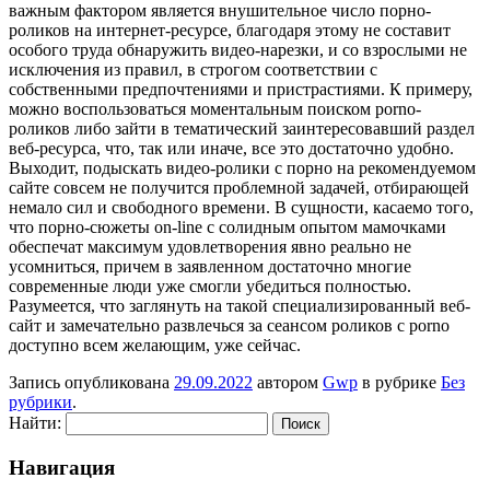
важным фактором является внушительное число порно-
роликов на интернет-ресурсе, благодаря этому не составит
особого труда обнаружить видео-нарезки, и со взрослыми не
исключения из правил, в строгом соответствии с
собственными предпочтениями и пристрастиями. К примеру,
можно воспользоваться моментальным поиском porno-
роликов либо зайти в тематический заинтересовавший раздел
веб-ресурса, что, так или иначе, все это достаточно удобно.
Выходит, подыскать видео-ролики с порно на рекомендуемом
сайте совсем не получится проблемной задачей, отбирающей
немало сил и свободного времени. В сущности, касаемо того,
что порно-сюжеты on-line с солидным опытом мамочками
обеспечат максимум удовлетворения явно реально не
усомниться, причем в заявленном достаточно многие
современные люди уже смогли убедиться полностью.
Разумеется, что заглянуть на такой специализированный веб-
сайт и замечательно развлечься за сеансом роликов с porno
доступно всем желающим, уже сейчас.
Запись опубликована
29.09.2022
автором
Gwp
в рубрике
Без
рубрики
.
Найти:
Навигация