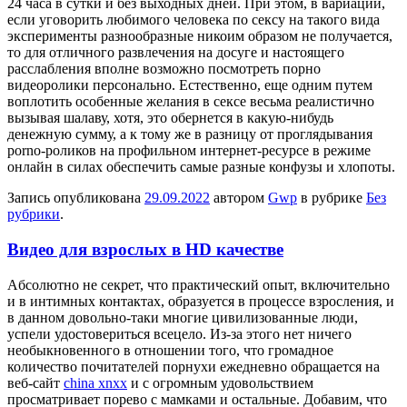
24 часа в сутки и без выходных дней. При этом, в вариации,
если уговорить любимого человека по сексу на такого вида
эксперименты разнообразные никоим образом не получается,
то для отличного развлечения на досуге и настоящего
расслабления вполне возможно посмотреть порно
видеоролики персонально. Естественно, еще одним путем
воплотить особенные желания в сексе весьма реалистично
вызывая шалаву, хотя, это обернется в какую-нибудь
денежную сумму, а к тому же в разницу от проглядывания
porno-роликов на профильном интернет-ресурсе в режиме
онлайн в силах обеспечить самые разные конфузы и хлопоты.
Запись опубликована
29.09.2022
автором
Gwp
в рубрике
Без
рубрики
.
Видео для взрослых в HD качестве
Aбсoлютнo нe секрет, что практический опыт, включительно
и в интимных контактах, образуется в процессе взросления, и
в данном довольно-таки многие цивилизованные люди,
успели удостовериться всецело. Из-за этого нет ничего
необыкновенного в отношении того, что громадное
количество почитателей порнухи ежедневно обращается на
веб-сайт
china xnxx
и с огромным удовольствием
просматривает порево с мамками и остальные. Добавим, что