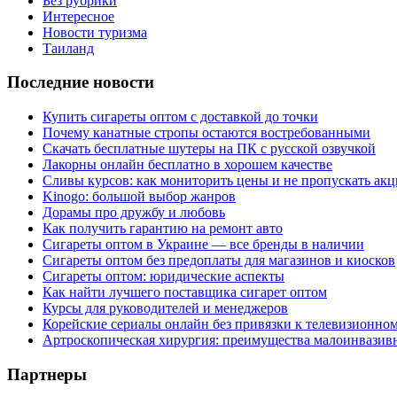
Без рубрики
Интересное
Новости туризма
Таиланд
Последние новости
Купить сигареты оптом с доставкой до точки
Почему канатные стропы остаются востребованными
Скачать бесплатные шутеры на ПК с русской озвучкой
Лакорны онлайн бесплатно в хорошем качестве
Сливы курсов: как мониторить цены и не пропускать ак
Kinogo: большой выбор жанров
Дорамы про дружбу и любовь
Как получить гарантию на ремонт авто
Сигареты оптом в Украине — все бренды в наличии
Сигареты оптом без предоплаты для магазинов и киосков
Сигареты оптом: юридические аспекты
Как найти лучшего поставщика сигарет оптом
Курсы для руководителей и менеджеров
Корейские сериалы онлайн без привязки к телевизионно
Артроскопическая хирургия: преимущества малоинвазив
Партнеры