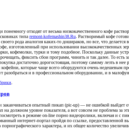
ди понемногу отходят от весьма низкокачественного кофе раст
исковиках типа
remont-kofemashin38.Ru
. Растворимый кофе готови
о своего рода аналогия каких-то дошираков, но все, что делаетс
офе, изготовленный при использовании высококачественных зере
арки, кофемолки, турки и тому подобное. Поскольку данные уст
рочищать, фиксить сбои программ, чинить и так далее. То есть
окупка достаточно дорогостоящая, поэтому самому лезть в нее
я кофейни, которые чаще всего оборудуются очень недешевым п
гут разобраться и в профессиональном оборудовании, и в мало
убрики
.
нров
 заканчиваться опытный пикап (pic-up) — не ошибкой выйдет от
п на должном уровне показателя, а вот совсем не проблема за э
посмотреть в режиме on-line порно видеоролики, включая и с пи
ванный интернет-портал пройдя по ссылке, предоставленной выш
 порнографического характера, и их общее количество увеличив