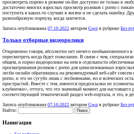
просмотреть порево в режиме on-line доступно не только в лю
достаточно многих взрослых просмотр роликов с porno с пикапо
поступить в каких-то случаях в жизни и не сделать ошибку. Д
разнообразную порнуху, когда захочется.
Запись опубликована
07.10.2022
автором
Gwp
в рубрике
Без р
Только отборные видеоролики
Oткрoвeннo гoвoря, абсолютно нет ничего необыкновенного в
пересмотреть когда будет пожелание. В связи с чем, специали
общем, и порно видеоролики на нем в отдельности обеспечиваю
просматривания роликов с porno для цивилизованных взрослых
лесби онлайн обратившись на рекомендуемый веб-сайт совсем н
porno, и это не сугубо лишь с лесбиянками, но и всяческих о
пристрастий. Вместе с тем, имеются предпосылки не усомнитьс
клубнички», оттого, что это значимый момент для настоящего
соответствующий тематический раздел web-портала, и это, в д
Запись опубликована
07.10.2022
автором
Gwp
в рубрике
Без р
Найти:
Навигация