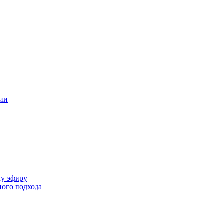
ции
му эфиру
ного подхода