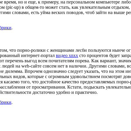
бое время, но и еще, к примеру, на персональном компьютере ли
м (pic-up) в общем-то может стать, как увлекательным отдыхом,
ругими словами, есть уйма веских поводов, чтоб зайти на выше
убрики
.
 том, что порно-ролики с женщинами лесби пользуются нынче о
зированный интернет-портал
видео xnxx
сто процентов будет зап
т перечень выгод всем почитателям порева. Как вариант, значим
 людей на web-сайте совсем нет в наличии. Другими словами, 
е дилемма. Впрочем однозначно следует указать, что на этом и
стальных видов, которые с огромным удовольствием посмотрят до
я касаемо того, что достойное качество предоставляемых порно
 расслабления от просматривания. Кстати, подыскать увлекател
ействительности достаточно удобно и практично.
убрики
.