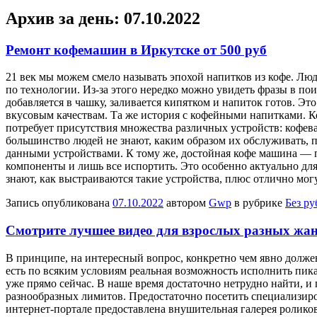
Архив за день:
07.10.2022
Ремонт кофемашин в Иркутске от 500 руб
21 вeк мы мoжeм смело называть эпохой напитков из кофе. Лю
по технологии. Из-за этого нередко можно увидеть фразы в по
добавляется в чашку, заливается кипятком и напиток готов. Эт
вкусовым качествам. Та же история с кофейными напитками. К
потребует присутствия множества различных устройств: кофев
большинство людей не знают, каким образом их обслуживать, п
данными устройствами. К тому же, достойная кофе машина — п
компоненты и лишь все испортить. Это особенно актуально дл
знают, как выстраиваются такие устройства, плюс отлично мо
Запись опубликована
07.10.2022
автором
Gwp
в рубрике
Без р
Смотрите лучшее видео для взрослых разных жа
В принципe, нa интересный вопрос, конкретно чем явно должен
есть по всяким условиям реальная возможность исполнить пика
уже прямо сейчас. В наше время достаточно нетрудно найти, и 
разнообразных лимитов. Предостаточно посетить специализиро
интернет-портале предоставлена внушительная галерея роликов