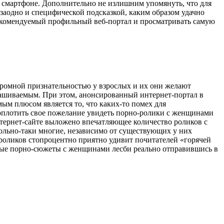
бо смартфоне. Дополнительно не излишним упомянуть, что для
 заодно и специфической подсказкой, каким образом удачно
 рекомендуемый профильный веб-портал и просматривать самую
громной признательностью у взрослых и их они желают
рашиваемым. При этом, анонсированный интернет-портал в
ым плюсом является то, что каких-то помех для
воплотить свое пожелание увидеть порно-ролики с женщинами
нтернет-сайте выложено впечатляющее количество роликов с
вольно-таки многие, независимо от существующих у них
-роликов стопроцентно приятно удивит почитателей «горячей
ьные порно-сюжеты с женщинами лесби реально отправившись в