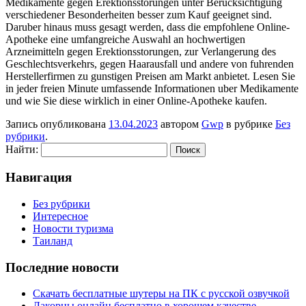
Medikamente gegen Erektionsstorungen unter Berucksichtigung
verschiedener Besonderheiten besser zum Kauf geeignet sind.
Daruber hinaus muss gesagt werden, dass die empfohlene Online-
Apotheke eine umfangreiche Auswahl an hochwertigen
Arzneimitteln gegen Erektionsstorungen, zur Verlangerung des
Geschlechtsverkehrs, gegen Haarausfall und andere von fuhrenden
Herstellerfirmen zu gunstigen Preisen am Markt anbietet. Lesen Sie
in jeder freien Minute umfassende Informationen uber Medikamente
und wie Sie diese wirklich in einer Online-Apotheke kaufen.
Запись опубликована
13.04.2023
автором
Gwp
в рубрике
Без
рубрики
.
Найти:
Навигация
Без рубрики
Интересное
Новости туризма
Таиланд
Последние новости
Скачать бесплатные шутеры на ПК с русской озвучкой
Лакорны онлайн бесплатно в хорошем качестве