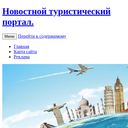
Новостной туристический
портал.
Перейти к содержимому
Меню
Главная
Карта сайта
Реклама