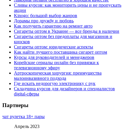
Сливы курсов: как мониторить цены и не пропускать
акции
Kinogo: большой выбор жанров
Дорамы про дружбу и любовь
Как получить гарантию на ремонт авто
Сигареты оптом в Украине — все бренды в наличии
Сигареты оптом без предоплаты для магазинов и
киосков
Сигареты оптом: юридические аспекты
Как найти лучшего поставщика сигарет оптом
Курсы для руководителей и менеджеров
Корейские сериалы онлайн без привязки к
телевизионному эфиру
Артроскопическая хирургия: преимущества
малоинвазивного подхода
Где искать недорогую электронику с рук
Складчина курсов для дизайнеров и специалистов
digital-сферы
Партнеры
чат рулетка 18+ пары
Апрель 2023