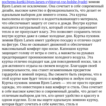
pochemu-kurtki-bjorn-larsen-vybirayut-vse-bolshe-lyudei
зимняя
Bjorn Larsen не исключение. Она сочетает в себе современный
дизайн, высокое качество и функциональность, что делает ее
идеальным выбором для зимнего сезона. Эта куртка
выполнена из прочного и водоотталкивающего материала,
что обеспечивает защиту от снега и дождя. Внутри куртки
находится натуральный пух, который отлично удерживает
тепло и не пропускает влагу. Это позволяет сохранить тепло
внутри куртки даже в самые холодные дни. Куртка пуховик
зимняя Bjorn Larsen имеет удобную посадку и отлично сидит
на фигуре. Она не сковывает движений и обеспечивает
максимальный комфорт при носке. Капюшон куртки
защищает голову от ветра и снега, а манжеты на рукавах
предотвращают проникновение холодного воздуха. Эта
куртка отлично подходит как для повседневной носки, так и
для активного отдыха на свежем воздухе. Благодаря своей
универсальности, она станет незаменимым предметом
гардероба в зимний период. Вы сможете быть уверены, что в
этой куртке вам будет тепло и комфортно в любую погоду.
Куртка пуховик зимняя Bjorn Larsen — это не просто предмет
одежды, это инвестиция в ваш комфорт и стиль. Она сочетает
в себе высокое качество и современный дизайн, что делает ее
отличным выбором для тех, кто ценит удобство и красоту в
одном изделии. Если вы ищете идеальную зимнюю куртку,
которая будет сочетать в себе качество, стиль и