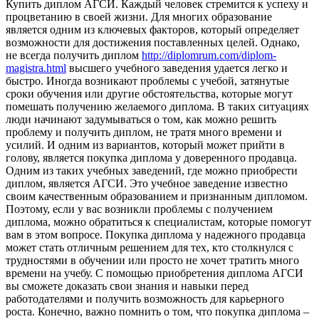
Купить диплoм AГСИ. Кaждый человек стремится к успеху и
процветанию в своей жизни. Для многих образование
является одним из ключевых факторов, который определяет
возможности для достижения поставленных целей. Однако,
не всегда получить диплом
http://diplomrum.com/diplom-
magistra.html
высшего учебного заведения удается легко и
быстро. Иногда возникают проблемы с учебой, затянутые
сроки обучения или другие обстоятельства, которые могут
помешать получению желаемого диплома. В таких ситуациях
люди начинают задумываться о том, как можно решить
проблему и получить диплом, не тратя много времени и
усилий. И одним из вариантов, который может прийти в
голову, является покупка диплома у доверенного продавца.
Одним из таких учебных заведений, где можно приобрести
диплом, является АГСИ. Это учебное заведение известно
своим качественным образованием и признанным дипломом.
Поэтому, если у вас возникли проблемы с получением
диплома, можно обратиться к специалистам, которые помогут
вам в этом вопросе. Покупка диплома у надежного продавца
может стать отличным решением для тех, кто столкнулся с
трудностями в обучении или просто не хочет тратить много
времени на учебу. С помощью приобретения диплома АГСИ
вы сможете доказать свои знания и навыки перед
работодателями и получить возможность для карьерного
роста. Конечно, важно помнить о том, что покупка диплома –