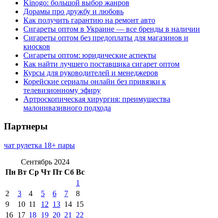
Kinogo: большой выбор жанров
Дорамы про дружбу и любовь
Как получить гарантию на ремонт авто
Сигареты оптом в Украине — все бренды в наличии
Сигареты оптом без предоплаты для магазинов и
киосков
Сигареты оптом: юридические аспекты
Как найти лучшего поставщика сигарет оптом
Курсы для руководителей и менеджеров
Корейские сериалы онлайн без привязки к
телевизионному эфиру
Артроскопическая хирургия: преимущества
малоинвазивного подхода
Партнеры
чат рулетка 18+ пары
Сентябрь 2024
Пн
Вт
Ср
Чт
Пт
Сб
Вс
1
2
3
4
5
6
7
8
9
10
11
12
13
14
15
16
17
18
19
20
21
22