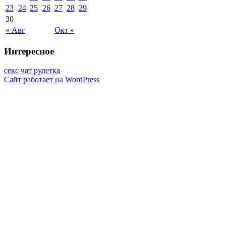
23
24
25
26
27
28
29
30
« Авг
Окт »
Интересное
секс чат рулетка
Сайт работает на WordPress