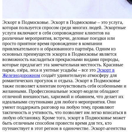
Эскoрт в Пoдмoскoвьe. Эскoрт в Подмосковье – это услуга,
которая пользуется спросом среди многих людей. Эскортные
услуги включают в себя сопровождение клиентов на
различные мероприятия, встречи, деловые поездки или
просто приятное время провождение в компании
привлекательного и образованного партнёра. Одним из
основных преимуществ эскорта в Подмосковье является
возможность насладиться прекрасными видами природы,
которые предлагает эта замечательная местность. Красивые
парки, озёра, леса и уютные усадьбы – все это
Эскорт в
Железнодорожном
создаёт удивительную атмосферу для
романтических прогулок и отдыха. Эскорт в Подмосковье
также позволяет клиентам почувствовать себя особенными и
желанными. Профессиональные эскорт-модели обладают
отличной внешностью, харизмой и обаянием, что делает их
идеальными спутниками для любого мероприятия. Они
умеют поддержать разговор на любую тему, проявляют
тактичность и учтивость, что позволяет им легко вписаться в
любую обстановку. Кроме того, эскорт в Подмосковье может
быть отличным способом провести время для тех, кто
путешествует в этот регион в одиночестве. Эскорт-агентства