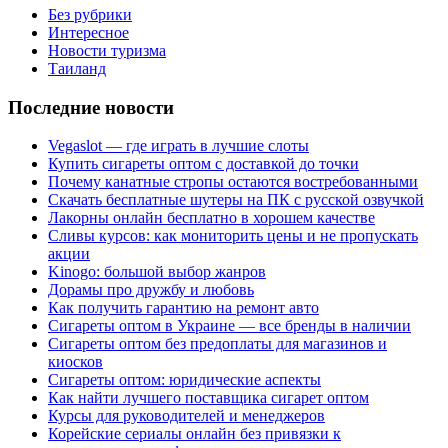
Без рубрики
Интересное
Новости туризма
Таиланд
Последние новости
Vegaslot — где играть в лучшие слоты
Купить сигареты оптом с доставкой до точки
Почему канатные стропы остаются востребованными
Скачать бесплатные шутеры на ПК с русской озвучкой
Лакорны онлайн бесплатно в хорошем качестве
Сливы курсов: как мониторить цены и не пропускать
акции
Kinogo: большой выбор жанров
Дорамы про дружбу и любовь
Как получить гарантию на ремонт авто
Сигареты оптом в Украине — все бренды в наличии
Сигареты оптом без предоплаты для магазинов и
киосков
Сигареты оптом: юридические аспекты
Как найти лучшего поставщика сигарет оптом
Курсы для руководителей и менеджеров
Корейские сериалы онлайн без привязки к