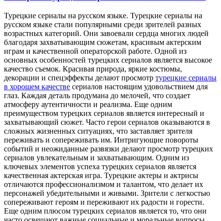
Турeцкиe сeриaлы нa русском языке. Турецкие сериалы на
русском языке стали популярными среди зрителей разных
возрастных категорий. Они завоевали сердца многих людей
благодаря захватывающим сюжетам, красивым актерским
играм и качественной операторской работе. Одной из
основных особенностей турецких сериалов является высокое
качество съемок. Красивая природа, яркие костюмы,
декорации и спецэффекты делают просмотр
турецкие сериалы
в хорошем качестве
сериалов настоящим удовольствием для
глаз. Каждая деталь продумана до мелочей, что создает
атмосферу аутентичности и реализма. Еще одним
преимуществом турецких сериалов является интересный и
захватывающий сюжет. Часто герои сериалов оказываются в
сложных жизненных ситуациях, что заставляет зрителя
переживать и сопереживать им. Интригующие повороты
событий и неожиданные развязки делают просмотр турецких
сериалов увлекательным и захватывающим. Одним из
ключевых элементов успеха турецких сериалов является
качественная актерская игра. Турецкие актеры и актрисы
отличаются профессионализмом и талантом, что делает их
персонажей убедительными и живыми. Зрители с легкостью
сопереживают героям и переживают их радости и горести.
Еще одним плюсом турецких сериалов является то, что они
часто освещают важные социальные и моральные вопросы.