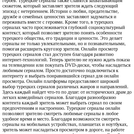
героев. Турецкие сериалы также славятся захватывающим
сюжетом, который заставляет зрителя ждать следующий
эпизод с нетерпением. Истории о любви, предательстве,
дружбе и семейных ценностях заставляют задуматься и
переживать вместе с героями. Кроме того, в турецких
сериалах часто прослеживается глубокий социокультурный
контекст, который позволяет зрителю понять особенности
турецкого общества, его традиции и ценности. Это делает
сериалы не только увлекательными, но и познавательными,
помогая расширить кругозор зрителя. Онлайн просмотр
турецких сериалов стал доступен благодаря развитию
интернет-технологий. Теперь зрителю не нужно ждать показа
на телевидении или покупать DVD-диски, чтобы насладиться
любимым сериалом. Просто достаточно подключиться к
интернету и выбрать понравившийся сериал для онлайн
просмотра. Онлайн платформы предоставляют широкий
выбор турецких сериалов различных жанров и направлений.
Здесь каждый найдет что-то по душе: от исторических драм до
легких комедийных сериалов. Благодаря разнообразию
контента каждый зритель может выбрать сериал по своим
предпочтениям и настроению. Турецкие сериалы онлайн
позволяют зрителю смотреть любимые сериалы в любое
удобное время и место. Благодаря возможности смотреть
сериалы на мобильных устройствах, планшетах и ноутбуках,
зритель может насладиться просмотром в дороге, на работе