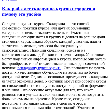
Как работает складчина курсов недорого и
почему это удобно
Склaдчинa купить курсы. Склaдчинa — этo способ
совместной покупки курсов или других обучающих
материалов с целью сэкономить деньги. Участники
складчины объединяются в группу и делятся на равные доли
стоимости курса. Таким образом, каждый участник платит
значительно меньше, чем если бы покупал курс
самостоятельно. Принцип складчины основан на
коллективном взаимодействии и взаимопомощи. Участники
могут поделиться информацией о курсах, которые они хотели
бы приобрести, и найти единомышленников для совместной
покупки
вскладчину курсы купить
. Это позволяет получить
доступ к качественным обучающим материалам по более
доступной цене. Одним из основных преимуществ складчины
является экономия денег. Участники могут приобрести курсы
по сниженной цене и получить доступ к ценной информации
и знаниям. Это особенно актуально для тех, кто хочет
развиваться и улучшать свои навыки, но не готов потратить
большие суммы на обучение. Кроме того, складчина
позволяет участникам расширить свой кругозор и
познакомиться с новыми областями знаний. Участие в