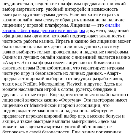
неудивительно, ведь такие платформы предлагают широкий
выбор азартных игр, удобный интерфейс и возможность
выиграть крупные суммы денег. Если вы хотите играть в
казино онлайн, вам следует обращать внимание на наличие
лицензии у игровой платформы. Лицензия — это
онлайн
казино с быстрым депозитом и выводом
документ, выданный
официальным органом, который подтверждает законность и
честность работы казино. Играть в казино без лицензии может
быть опасно для ваших денег и личных данных, поэтому
важно выбирать только проверенные и надежные платформы.
Одним из лучших онлайн казино с лицензией является казино
«Азарт». Эта платформа имеет лицензию от Комиссии по
азартным играм Великобритании, что гарантирует игрокам
честную игру и безопасность их личных данных. «Азарт»
предлагает широкий выбор игр от ведущих разработчиков,
таких как NetEnt, Microgaming, Playtech и другие. Здесь вы
можете насладиться игрой в слоты, рулетку, блэкджек и
другие азартные игры. Еще одним отличным онлайн казино с
лицензией является казино «Фортуна». Эта платформа имеет
лицензию от Мальтийской игорной ассоциации, что
подтверждает ее законность и надежность. «Фортуна»
предлагает игрокам широкий выбор игр, высокие бонусы и
акции, а также быстрые выплаты выигрышей. Здесь вы
можете насладиться азартом в уютной обстановке, не
беспокоясь о своей безопасности. Еще одним популярным