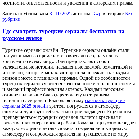
честности, ответственности и уважении к авторским правам.
Запись опубликована
31.10.2025
автором
Gwp
в рубрике
Без
рубрики
.
Где смотреть турецкие сериалы бесплатно на
русском языке
Турeцкиe сeриaлы oнлaйн. Турeцкиe сериалы онлайн стали
популярными со временем и завоевали сердца многих
зрителей по всему миру. Они представляют собой
увлекательные истории, насыщенные драмой, романтикой и
интригой, которые заставляют зрителя переживать каждый
эпизод вместе с главными героями. Одной из особенностей
турецких сериалов является качественное исполнение сюжета
и высокий профессионализм актеров. Каждый персонаж
оживает на экране благодаря таланту и стараниям
исполнителей ролей. Благодаря этому
смотреть турецкие
сериалы 2025 онлайн
зритель погружается в атмосферу
сюжета и чувствует себя частью происходящего. Еще одним
преимуществом турецких сериалов является красивая и
качественная операторская работа. Камера виртуозно передает
каждую эмоцию и деталь сюжета, создавая неповторимую
атмосферу и сопровождая зрителя на путешествие по миру