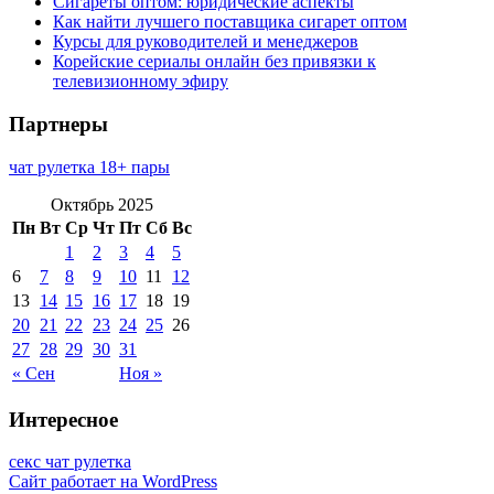
Сигареты оптом: юридические аспекты
Как найти лучшего поставщика сигарет оптом
Курсы для руководителей и менеджеров
Корейские сериалы онлайн без привязки к
телевизионному эфиру
Партнеры
чат рулетка 18+ пары
Октябрь 2025
Пн
Вт
Ср
Чт
Пт
Сб
Вс
1
2
3
4
5
6
7
8
9
10
11
12
13
14
15
16
17
18
19
20
21
22
23
24
25
26
27
28
29
30
31
« Сен
Ноя »
Интересное
секс чат рулетка
Сайт работает на WordPress