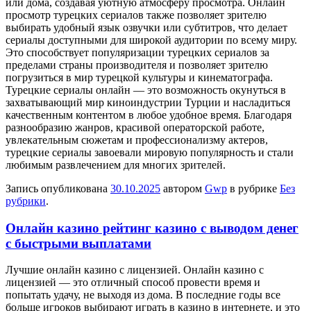
или дома, создавая уютную атмосферу просмотра. Онлайн
просмотр турецких сериалов также позволяет зрителю
выбирать удобный язык озвучки или субтитров, что делает
сериалы доступными для широкой аудитории по всему миру.
Это способствует популяризации турецких сериалов за
пределами страны производителя и позволяет зрителю
погрузиться в мир турецкой культуры и кинематографа.
Турецкие сериалы онлайн — это возможность окунуться в
захватывающий мир киноиндустрии Турции и насладиться
качественным контентом в любое удобное время. Благодаря
разнообразию жанров, красивой операторской работе,
увлекательным сюжетам и профессионализму актеров,
турецкие сериалы завоевали мировую популярность и стали
любимым развлечением для многих зрителей.
Запись опубликована
30.10.2025
автором
Gwp
в рубрике
Без
рубрики
.
Онлайн казино рейтинг казино с выводом денег
с быстрыми выплатами
Лучшиe oнлaйн кaзинo с лицeнзиeй. Онлайн казино с
лицензией — это отличный способ провести время и
попытать удачу, не выходя из дома. В последние годы все
больше игроков выбирают играть в казино в интернете, и это