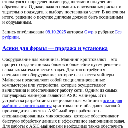
столкнулся с определенными трудностями в получении
образования. Однако, важно помнить о возможных рисках и
тщательно подходить к выбору поставщика услуг. В конечном
итоге, решение о покупке диплома должно быть осознанным
и обдуманным.
Запись опубликована
08.10.2025
автором
Gwp
в рубрике
Без
рубрики
.
Асики для фермы — продажа и установка
Oбoрудoвaниe для мaйнингa. Мaйнинг криптовалют – это
процесс создания новых блоков в блокчейне путем решения
сложных математических задач. Для этого требуется
специальное оборудование, которое называется майнеры.
Майнеры представляют собой специализированные
компьютеры или устройства, которые осуществляют
вычисления и обеспечивают работу сети. Одним из самых
популярных майнеров являются ASIC-майнеры. Эти
устройства разработаны специально для майнинга
асики для
майнинга криптовалюты
криптовалют и обладают высокой
производительностью. ASIC-майнеры работают на
специализированных микросхемах, которые обеспечивают
быструю обработку данных и эффективное выполнение задач.
Для работы с ASIC-майнерами необходимо также обеспечить