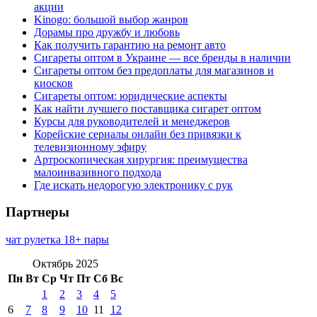
акции
Kinogo: большой выбор жанров
Дорамы про дружбу и любовь
Как получить гарантию на ремонт авто
Сигареты оптом в Украине — все бренды в наличии
Сигареты оптом без предоплаты для магазинов и
киосков
Сигареты оптом: юридические аспекты
Как найти лучшего поставщика сигарет оптом
Курсы для руководителей и менеджеров
Корейские сериалы онлайн без привязки к
телевизионному эфиру
Артроскопическая хирургия: преимущества
малоинвазивного подхода
Где искать недорогую электронику с рук
Партнеры
чат рулетка 18+ пары
Октябрь 2025
Пн
Вт
Ср
Чт
Пт
Сб
Вс
1
2
3
4
5
6
7
8
9
10
11
12