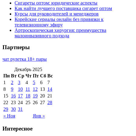
Сигареты оптом: юридические аспекты
Как найти лучшего поставщика сигарет оптом
Курсы для руководителей и менеджеров
Корейские сериалы онлайн без привязки к
телевизионному эфиру
Артроскопическая хирургия: преимущества
малоинвазивного подхода
Партнеры
чат рулетка 18+ пары
Декабрь 2025
Пн
Вт
Ср
Чт
Пт
Сб
Вс
1
2
3
4
5
6
7
8
9
10
11
12
13
14
15
16
17
18
19
20
21
22
23
24
25
26
27
28
29
30
31
« Ноя
Янв »
Интересное