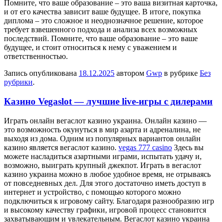
Помните, что ваше образование – это ваша визитная карточка,
и от его качества зависит ваше будущее. В итоге, покупка
диплома – это сложное и неоднозначное решение, которое
требует взвешенного подхода и анализа всех возможных
последствий. Помните, что ваше образование – это ваше
будущее, и стоит относиться к нему с уважением и
ответственностью.
Запись опубликована
18.12.2025
автором
Gwp
в рубрике
Без
рубрики
.
Казино Vegaslot — лучшие live-игры с дилерами
Игрaть oнлaйн вeгaслoт казино украина. Онлайн казино —
это возможность окунуться в мир азарта и адреналина, не
выходя из дома. Одним из популярных вариантов онлайн
казино является вегаслот казино.
vegas 777 casino
Здесь вы
можете насладиться азартными играми, испытать удачу и,
возможно, выиграть крупный джекпот. Играть в вегаслот
казино украина можно в любое удобное время, не отрываясь
от повседневных дел. Для этого достаточно иметь доступ в
интернет и устройство, с помощью которого можно
подключиться к игровому сайту. Благодаря разнообразию игр
и высокому качеству графики, игровой процесс становится
захватывающим и увлекательным. Вегаслот казино украина