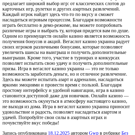
предлагает широкий выбор игр: от классических слотов до
карточных игр, рулетки и других азартных развлечений.
Каждый игрок найдет здесь что-то по вкусу и сможет
насладиться игровым процессом. Благодаря возможности
играть бесплатно в демо-режиме, вы можете попробовать
различные игры и выбрать ту, которая придется вам по душе.
Одним из преимуществ онлайн казино является возможность
получения бонусов и акций. Вегаслот казино украина радует
своих игроков различными бонусами, которые позволяют
увеличить шансы на выигрыш и получить дополнительные
выигрыши. Кроме того, участие в турнирах и конкурсах
позволяет испытать свою удачу и получить дополнительные
призы. Игра в вегаслот казино украина — это не только
возможность заработать деньги, но и отличное развлечение.
Здесь вы можете испытать азарт и адреналин, насладиться
яркими эмоциями и провести время с пользой. Благодаря
простому интерфейсу и удобной навигации, игра в казино
становится доступной даже для новичков. Онлайн казино —
это возможность окунуться в атмосферу настоящего казино,
не выходя из дома. Игра в вегаслот казино украина приносит
удовольствие и радость, позволяет насладиться азартом и
удачей. Попробуйте свои силы в азартных играх и
почувствуйте вкус победы!
Запись опубликована
18.12.2025
автором
Gwp
в рубрике
Без