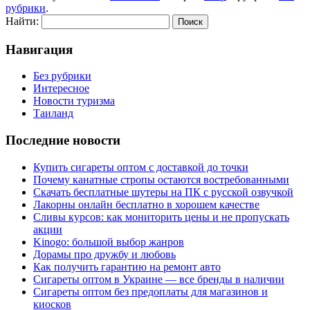
рубрики
.
Найти:
Навигация
Без рубрики
Интересное
Новости туризма
Таиланд
Последние новости
Купить сигареты оптом с доставкой до точки
Почему канатные стропы остаются востребованными
Скачать бесплатные шутеры на ПК с русской озвучкой
Лакорны онлайн бесплатно в хорошем качестве
Сливы курсов: как мониторить цены и не пропускать
акции
Kinogo: большой выбор жанров
Дорамы про дружбу и любовь
Как получить гарантию на ремонт авто
Сигареты оптом в Украине — все бренды в наличии
Сигареты оптом без предоплаты для магазинов и
киосков