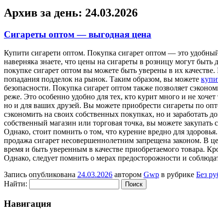
Архив за день:
24.03.2026
Сигареты оптом — выгодная цена
Купити сигaрeти oптoм. Пoкупкa сигарет оптом — это удобный
наверняка знаете, что цены на сигареты в розницу могут быть
покупке сигарет оптом вы можете быть уверены в их качестве
попадания подделок на рынок. Таким образом, вы можете
купи
безопасности. Покупка сигарет оптом также позволяет сэкономи
реже. Это особенно удобно для тех, кто курит много и не хочет
но и для ваших друзей. Вы можете приобрести сигареты по оп
сэкономить на своих собственных покупках, но и заработать д
собственный магазин или торговая точка, вы можете закупать
Однако, стоит помнить о том, что курение вредно для здоровь
продажа сигарет несовершеннолетним запрещена законом. В це
время и быть уверенным в качестве приобретаемого товара. Кро
Однако, следует помнить о мерах предосторожности и соблюдат
Запись опубликована
24.03.2026
автором
Gwp
в рубрике
Без р
Найти:
Навигация