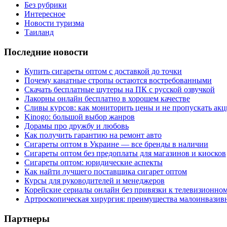
Без рубрики
Интересное
Новости туризма
Таиланд
Последние новости
Купить сигареты оптом с доставкой до точки
Почему канатные стропы остаются востребованными
Скачать бесплатные шутеры на ПК с русской озвучкой
Лакорны онлайн бесплатно в хорошем качестве
Сливы курсов: как мониторить цены и не пропускать ак
Kinogo: большой выбор жанров
Дорамы про дружбу и любовь
Как получить гарантию на ремонт авто
Сигареты оптом в Украине — все бренды в наличии
Сигареты оптом без предоплаты для магазинов и киосков
Сигареты оптом: юридические аспекты
Как найти лучшего поставщика сигарет оптом
Курсы для руководителей и менеджеров
Корейские сериалы онлайн без привязки к телевизионно
Артроскопическая хирургия: преимущества малоинвазив
Партнеры