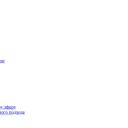
ции
му эфиру
ного подхода