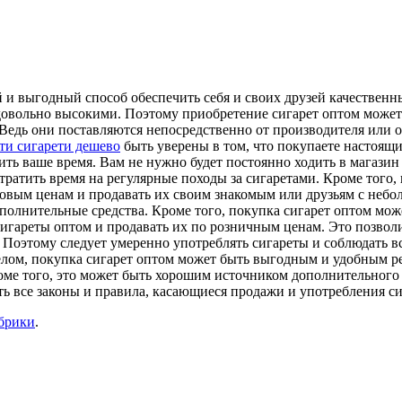
 и выгодный способ обеспечить себя и своих друзей качественн
 довольно высокими. Поэтому приобретение сигарет оптом может
. Ведь они поставляются непосредственно от производителя или
ти сигарети дешево
быть уверены в том, что покупаете настоящи
ть ваше время. Вам не нужно будет постоянно ходить в магазин з
 тратить время на регулярные походы за сигаретами. Кроме того,
товым ценам и продавать их своим знакомым или друзьям с небо
ополнительные средства. Кроме того, покупка сигарет оптом мож
 сигареты оптом и продавать их по розничным ценам. Это позво
я. Поэтому следует умеренно употреблять сигареты и соблюдать 
лом, покупка сигарет оптом может быть выгодным и удобным реш
ме того, это может быть хорошим источником дополнительного до
ь все законы и правила, касающиеся продажи и употребления си
убрики
.