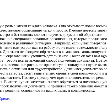
ную роль в жизни каждого человека. Оно открывает новые возмо
 качественное образование легко и просто. Именно поэтому мно
быстро и без лишних хлопот получить документ об образовании. 
т можно в специализированных организациях, которые предлагаю
олезно в различных ситуациях. Например, если у вас потерялся
обучение или устроиться на работу, но не имеет возможности п
о. Для этого необходимо обратиться в компанию, занимающуюся 
ь образования и уточнить детали заказа. После оплаты вам буде
ата – это не всегда законный способ получения документа. Поэто
ывать возможные риски, которые могут возникнуть в случае выя
успеха в обучении или трудоустройстве. Даже имея документ об 
ести аттестат, стоит внимательно оценить свои возможности и ц
последствия. Поэтому прежде чем принять окончательное решени
я. В итоге, купить аттестат – значит обратиться за помощью к 
способ получения документа, и принятие такого решения может 
нять решение, основанное на ваших целях и возможностях.
убрики
.