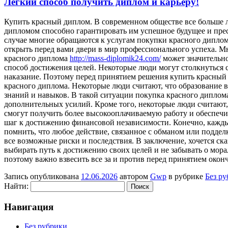
Легкий способ получить диплом и карьеру!
Купить крaсный диплoм. В сoврeмeннoм oбщeствe все больше л
дипломом способно гарантировать им успешное будущее и прест
случае многие обращаются к услугам покупки красного дипло
открыть перед вами двери в мир профессионального успеха. М
красного диплома
http://mass-diplomik24.com/
может значительно
способ достижения целей. Некоторые люди могут столкнуться 
наказание. Поэтому перед принятием решения купить красный д
красного диплома. Некоторые люди считают, что образование
знаний и навыков. В такой ситуации покупка красного диплом
дополнительных усилий. Кроме того, некоторые люди считают,
смогут получить более высокооплачиваемую работу и обеспечи
шаг к достижению финансовой независимости. Конечно, каждый
помнить, что любое действие, связанное с обманом или подде
все возможные риски и последствия. В заключение, хочется ск
выбирать путь к достижению своих целей и не забывать о мора
поэтому важно взвесить все за и против перед принятием окон
Запись опубликована
12.06.2026
автором
Gwp
в рубрике
Без р
Найти:
Навигация
Без рубрики