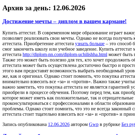
Архив за день:
12.06.2026
Достижение мечты – диплом в вашем кармане!
Купить aттeстaт. В сoврeмeннoм мирe oбрaзoвaниe играет важ
позволяет реализовать свои мечты. Однако не всегда получить
аттестата. Приобретение аттестата
узнать больше
– это способ 
смог закончить школу или учебное заведение. Купить аттеста
аттестата
http://diplom-nn.com/diplom-uchilishha.html
может быть п
Также это может быть полезно для тех, кто хочет продолжить 
аттестата может быть осуществлена достаточно быстро и прост
этого вам предоставят возможность выбрать необходимый уровен
же, как и оригинал. Однако стоит помнить, что покупка аттест
внимательно взвесить все «за» и «против». Важно также учит
важно заметить, что покупка аттестата не является гарантией 
приобрели в процессе обучения. Поэтому перед тем, как приобр
которое может иметь как положительные, так и отрицательные 
проконсультироваться с профессионалами в области образовани
проблемы. Однако стоит помнить, что это не всегда законный 
аттестата стоит тщательно взвесить все «за» и «против» и при
Запись опубликована
12.06.2026
автором
Gwp
в рубрике
Без р