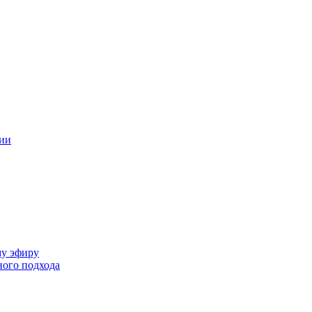
ции
му эфиру
ного подхода