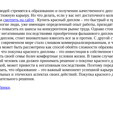
юдей стремятся к образованию и получению качественного дипло
ижную карьеру. Но что делать, если у вас нет достаточного ко
ма
смотреть на сайте
. Купить красный диплом – это быстрый и п
ногие люди, уже имеющие определенный опыт работы, приходят 
 повысить их шансы на конкурентном рынке труда. Однако стоит
с негативными последствиями приобретения фальшивого диплома
иплом, стоит внимательно взвесить все за и против. С другой 
 в современном мире стало слишком коммерциализированным, и 
а может быть рассмотрена как способ обойти сложности образов
 что покупка красного диплома – это инвестиция в собственное
ть своей семье более комфортные условия жизни. В таком случа
 человек сам должен принимать решение о покупке красного ди
лкой, может привести к негативным последствиям. Поэтому перед
азать, что образование – это важный компонент успешной карье
льных и этических аспектах своих действий. Покупка красного д
чательного решения.
убрики
.