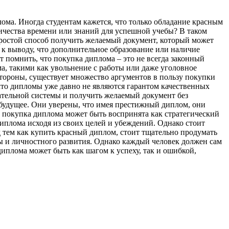
ма. Иногда студентам кажется, что только обладание красным
личества времени или знаний для успешной учебы? В таком
ростой способ получить желаемый документ, который может
к выводу, что дополнительное образование или наличие
 помнить, что покупка диплома – это не всегда законный
, такими как увольнение с работы или даже уголовное
стороны, существует множество аргументов в пользу покупки
что дипломы уже давно не являются гарантом качественных
ательной системы и получить желаемый документ без
 будущее. Они уверены, что имея престижный диплом, они
е покупка диплома может быть воспринята как стратегический
плома исходя из своих целей и убеждений. Однако стоит
 тем как купить красный диплом, стоит тщательно продумать
ры и личностного развития. Однако каждый человек должен сам
иплома может быть как шагом к успеху, так и ошибкой,