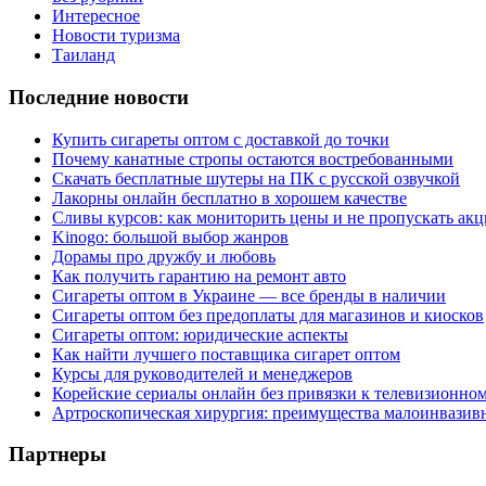
Интересное
Новости туризма
Таиланд
Последние новости
Купить сигареты оптом с доставкой до точки
Почему канатные стропы остаются востребованными
Скачать бесплатные шутеры на ПК с русской озвучкой
Лакорны онлайн бесплатно в хорошем качестве
Сливы курсов: как мониторить цены и не пропускать ак
Kinogo: большой выбор жанров
Дорамы про дружбу и любовь
Как получить гарантию на ремонт авто
Сигареты оптом в Украине — все бренды в наличии
Сигареты оптом без предоплаты для магазинов и киосков
Сигареты оптом: юридические аспекты
Как найти лучшего поставщика сигарет оптом
Курсы для руководителей и менеджеров
Корейские сериалы онлайн без привязки к телевизионно
Артроскопическая хирургия: преимущества малоинвазив
Партнеры