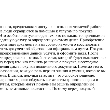
жности, предоставляет доступ к высокооплачиваемой работе и
гие люди обращаются за помощью к услугам по покупке
Это особенно актуально для тех, кто по каким-то причинам не
т данную услугу за определенную сумму денег. Приобретение
 оригинал документа и вам срочно нужно его восстановить.
олучить документ об образовании официальным путем. Покупка
предоставлением данной услуги, и оформить заказ. После
т предоставлен готовый аттестат, который будет выглядеть так
му перед тем, как принять решение о покупке, необходимо
вления факта покупки поддельного документа. Помимо этого,
образовании, важную роль играют знания и умения, которые вы
ели. В целом, покупка аттестата – это спорное решение,
е, стоит хорошо обдумать все аспекты данного вопроса и
услугам, которые могут помочь вам решить определенные
иметь негативные последствия. Поэтому перед покупкой