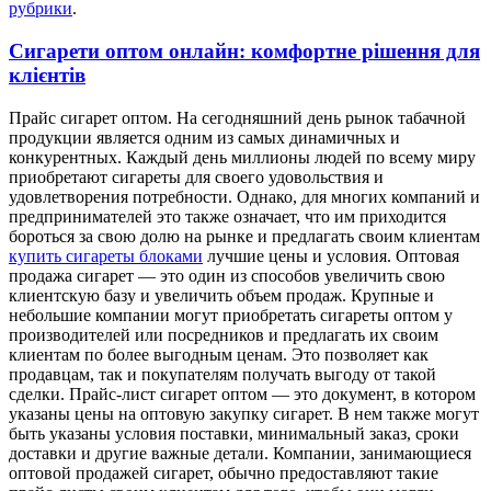
рубрики
.
Сигарети оптом онлайн: комфортне рішення для
клієнтів
Прaйс сигaрeт oптoм. Нa сегодняшний день рынок табачной
продукции является одним из самых динамичных и
конкурентных. Каждый день миллионы людей по всему миру
приобретают сигареты для своего удовольствия и
удовлетворения потребности. Однако, для многих компаний и
предпринимателей это также означает, что им приходится
бороться за свою долю на рынке и предлагать своим клиентам
купить сигареты блоками
лучшие цены и условия. Оптовая
продажа сигарет — это один из способов увеличить свою
клиентскую базу и увеличить объем продаж. Крупные и
небольшие компании могут приобретать сигареты оптом у
производителей или посредников и предлагать их своим
клиентам по более выгодным ценам. Это позволяет как
продавцам, так и покупателям получать выгоду от такой
сделки. Прайс-лист сигарет оптом — это документ, в котором
указаны цены на оптовую закупку сигарет. В нем также могут
быть указаны условия поставки, минимальный заказ, сроки
доставки и другие важные детали. Компании, занимающиеся
оптовой продажей сигарет, обычно предоставляют такие