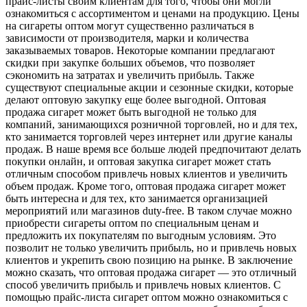
прайс-листы своим клиентам для того, чтобы они могли
ознакомиться с ассортиментом и ценами на продукцию. Цены
на сигареты оптом могут существенно различаться в
зависимости от производителя, марки и количества
заказываемых товаров. Некоторые компании предлагают
скидки при закупке больших объемов, что позволяет
сэкономить на затратах и увеличить прибыль. Также
существуют специальные акции и сезонные скидки, которые
делают оптовую закупку еще более выгодной. Оптовая
продажа сигарет может быть выгодной не только для
компаний, занимающихся розничной торговлей, но и для тех,
кто занимается торговлей через интернет или другие каналы
продаж. В наше время все больше людей предпочитают делать
покупки онлайн, и оптовая закупка сигарет может стать
отличным способом привлечь новых клиентов и увеличить
объем продаж. Кроме того, оптовая продажа сигарет может
быть интересна и для тех, кто занимается организацией
мероприятий или магазинов duty-free. В таком случае можно
приобрести сигареты оптом по специальным ценам и
предложить их покупателям по выгодным условиям. Это
позволит не только увеличить прибыль, но и привлечь новых
клиентов и укрепить свою позицию на рынке. В заключение
можно сказать, что оптовая продажа сигарет — это отличный
способ увеличить прибыль и привлечь новых клиентов. С
помощью прайс-листа сигарет оптом можно ознакомиться с