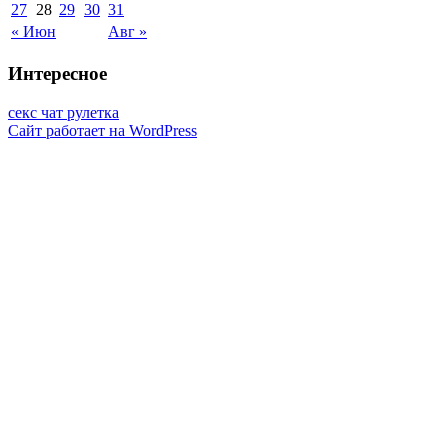
27
28
29
30
31
« Июн
Авг »
Интересное
секс чат рулетка
Сайт работает на WordPress