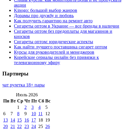
акции
Kinogo: большой выбор жанров
Дорамы про дружбу и любовь
Как получить гарантию на ремонт авто
Сигареты оптом в Украине — все бренды в наличии
Сигареты оптом без предоплаты для магазинов и
киосков
Сигареты оптом: юридические аспекты
Как найти лучшего поставщика сигарет оптом
Курсы для руководителей и менеджеров
Корейские сериалы онлайн без привязки к
телевизионному эфиру
Партнеры
чат рулетка 18+ пары
Июль 2026
Пн
Вт
Ср
Чт
Пт
Сб
Вс
1
2
3
4
5
6
7
8
9
10
11
12
13
14
15
16
17
18
19
20
21
22
23
24
25
26