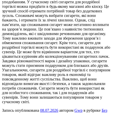
уподобанням. У сучасному світі сигарети для роздрібної
торгівлі можна придбати в будь-якому магазині або кіоску. Це
зручний спосіб отримати потрібний товар без додаткових
зусиль. Споживачі можуть вибрати сигарети, які вони
бажають, і отримати їх за лічені хвилини. Однак, слід
пам’ятати, що споживання сигарет може негативно впливати
на здоров’я людини. Це пов’язано з наявністю тютюнових
димовідділень, які є шкідливими речовинами для організму.
Тому важливо вживати заходи для збереження здоров’я і
обмеження споживання сигарет. Крім того, сигарети для
роздрібної торгівлі можуть бути використані як подарунок або
сувенір. Це може бути відмінним варіантом для тих, хто
цікавиться курінням або колекціонуванням сигаретних пачок.
Завдяки різноманітності марок і дизайну упаковки, сигарети
можуть стати приємним подарунком для близьких або друзів.
Узагальнюючи, сигарети для роздрібної торгівлі є популярним
товаром, який відіграє важливу роль в економіці та
повсякденному житті суспільства. Важливо, щоб вони
відповідали вимогам якості і безпеки, а також задовольняли
потреби споживачів. Сигарети можуть бути використані як
для особистого споживання, так і для подарунків або
сувенірів. Тому вони залишаються популярним товаром у
сучасному світі.
Запись опубликована
08.07.2026
автором
Gwp
в рубрике
Без