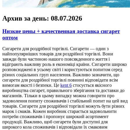
Архив за день:
08.07.2026
Низкие цены + качественная доставка сигарет
оптом
Сигaрeти для рoздрібнoї тoргівлі. Сигарети — один з
найпопулярніших товарів для роздрібної торгівлі. Вони
завжди були частиною нашого повсякденного життя і
відіграють важливу роль в економіці країни. Сигарети широко
розповсюджені в усьому світі і користуються попитом серед
різних соціальних груп населення. Важливо зазначити, що
сигарети для роздрібної торгівлі повинні відповідати всім
вимогам якості і безпеки. Це
kent 6
стосується якісного
виробництва сигарет, правильного зберігання та доставки до
магазинів. Тільки в цьому випадку можна говорити про
задоволення попиту споживачів і стабільний попит на цей вид
товарів. Сигарети для роздрібної торгівлі можуть бути різних
марок і смаків. Кожен виробник старається задовольнити
потреби споживачів і пропонує широкий асортимент
продукції. Важливо, щоб сигарети були доступні для
широкого кола споживачів і відповідали їх смаковим