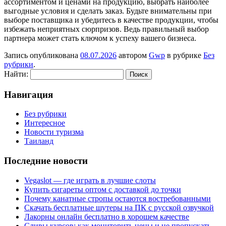
ассортиментом и ценами на продукцию, выбрать наиболее
выгодные условия и сделать заказ. Будьте внимательны при
выборе поставщика и убедитесь в качестве продукции, чтобы
избежать неприятных сюрпризов. Ведь правильный выбор
партнера может стать ключом к успеху вашего бизнеса.
Запись опубликована
08.07.2026
автором
Gwp
в рубрике
Без
рубрики
.
Найти:
Навигация
Без рубрики
Интересное
Новости туризма
Таиланд
Последние новости
Vegaslot — где играть в лучшие слоты
Купить сигареты оптом с доставкой до точки
Почему канатные стропы остаются востребованными
Скачать бесплатные шутеры на ПК с русской озвучкой
Лакорны онлайн бесплатно в хорошем качестве
Сливы курсов: как мониторить цены и не пропускать