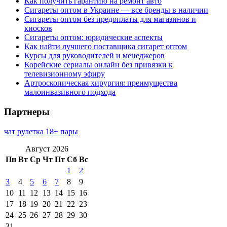
Как получить гарантию на ремонт авто
Сигареты оптом в Украине — все бренды в наличии
Сигареты оптом без предоплаты для магазинов и
киосков
Сигареты оптом: юридические аспекты
Как найти лучшего поставщика сигарет оптом
Курсы для руководителей и менеджеров
Корейские сериалы онлайн без привязки к
телевизионному эфиру
Артроскопическая хирургия: преимущества
малоинвазивного подхода
Партнеры
чат рулетка 18+ пары
Август 2026
Пн
Вт
Ср
Чт
Пт
Сб
Вс
1
2
3
4
5
6
7
8
9
10
11
12
13
14
15
16
17
18
19
20
21
22
23
24
25
26
27
28
29
30
31