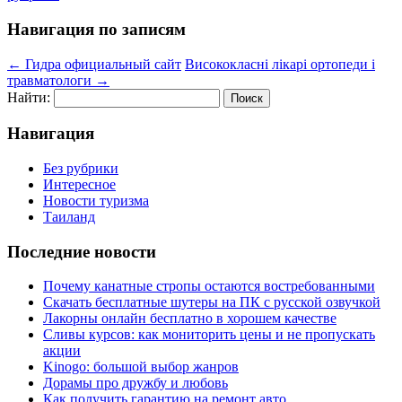
Навигация по записям
←
Гидра официальный сайт
Висококласні лікарі ортопеди і
травматологи
→
Найти:
Навигация
Без рубрики
Интересное
Новости туризма
Таиланд
Последние новости
Почему канатные стропы остаются востребованными
Скачать бесплатные шутеры на ПК с русской озвучкой
Лакорны онлайн бесплатно в хорошем качестве
Сливы курсов: как мониторить цены и не пропускать
акции
Kinogo: большой выбор жанров
Дорамы про дружбу и любовь
Как получить гарантию на ремонт авто