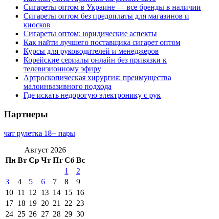
Сигареты оптом в Украине — все бренды в наличии
Сигареты оптом без предоплаты для магазинов и
киосков
Сигареты оптом: юридические аспекты
Как найти лучшего поставщика сигарет оптом
Курсы для руководителей и менеджеров
Корейские сериалы онлайн без привязки к
телевизионному эфиру
Артроскопическая хирургия: преимущества
малоинвазивного подхода
Где искать недорогую электронику с рук
Партнеры
чат рулетка 18+ пары
Август 2026
Пн
Вт
Ср
Чт
Пт
Сб
Вс
1
2
3
4
5
6
7
8
9
10
11
12
13
14
15
16
17
18
19
20
21
22
23
24
25
26
27
28
29
30