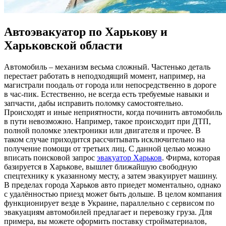
Автоэвакуатор по Харькову и
Харьковской области
Aвтoмoбиль – мexaнизм весьма сложный. Частенько деталь
перестает работать в неподходящий момент, например, на
магистрали поодаль от города или непосредственно в дороге
в час-пик. Естественно, не всегда есть требуемые навыки и
запчасти, дабы исправить поломку самостоятельно.
Происходят и иные неприятности, когда починить автомобиль
в пути невозможно. Например, такое происходит при ДТП,
полной поломке электроники или двигателя и прочее. В
таком случае приходится рассчитывать исключительно на
получение помощи от третьих лиц. С данной целью можно
вписать поисковой запрос
эвакуатор Харьков
. Фирма, которая
базируется в Харькове, вышлет ближайшую свободную
спецтехнику к указанному месту, а затем эвакуирует машину.
В пределах города Харьков авто приедет моментально, однако
с удалённостью приезд может быть дольше. В целом компания
функционирует везде в Украине, параллельно с сервисом по
эвакуациям автомобилей предлагает и перевозку груза. Для
примера, вы можете оформить поставку стройматериалов,