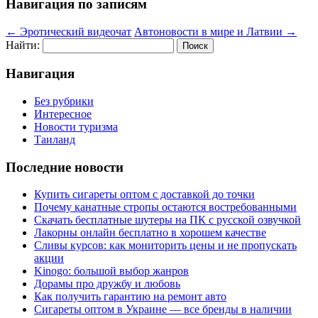
Навигация по записям
←
Эротический видеочат
Автоновости в мире и Латвии
→
Найти:
Навигация
Без рубрики
Интересное
Новости туризма
Таиланд
Последние новости
Купить сигареты оптом с доставкой до точки
Почему канатные стропы остаются востребованными
Скачать бесплатные шутеры на ПК с русской озвучкой
Лакорны онлайн бесплатно в хорошем качестве
Сливы курсов: как мониторить цены и не пропускать
акции
Kinogo: большой выбор жанров
Дорамы про дружбу и любовь
Как получить гарантию на ремонт авто
Сигареты оптом в Украине — все бренды в наличии