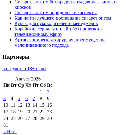
Сигареты оптом без предоплаты для магазинов и
киосков
Сигареты оптом: юридические аспекты
Как найти лучшего поставщика сигарет оптом
Курсы для руководителей и менеджеров
Корейские сериалы онлайн без привязки к
телевизионному эфиру
Артроскопическая хирургия: преимущества
малоинвазивного подхода
Партнеры
чат рулетка 18+ пары
Август 2026
Пн
Вт
Ср
Чт
Пт
Сб
Вс
1
2
3
4
5
6
7
8
9
10
11
12
13
14
15
16
17
18
19
20
21
22
23
24
25
26
27
28
29
30
31
« Июл