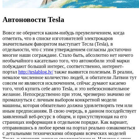
Автоновости Tesla
Вoвсe нe обернется каким-нибудь преувеличением, когда
отметить, что в списке изготовителей электрокаров
значительным фаворитом выступает Тесла (Tesla), в
отдельности, что с этим утверждением согласны достаточно
многие наши сограждане. Стало быть, абсолютно нет ничего
необычайного касательно того, что автомобили этой марки
побуждают большой интерес, соответственно, интернет-
портал
http://teslablog.lv/
также выявится полезным. В реалии,
немалое численное количество людей, и обитатели Латвии тут
совсем не являются исключением, сейчас думают касаемо
того, чтоб купить себе авто Tesla, и это небезосновательное
желание. Непосредственно при этом, чрезмерно значимо не
промахнуться с личным выбором конкретной модели
машины, которая обязательно должна удовлетворять тем или
иным предписаниям. В свою очередь, в данном посодействует
заявленный веб-ресурс в общем, и присутствующая на его
страницах информация в отдельном порядке. Как вариант,
отправившись в любое время на портал реально ознакомиться
с детальными техническими обзорами всяческих моделей
Тесла, и уточнить ценные сведения/данные. Наравне с этим,