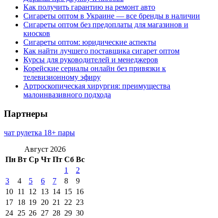
Как получить гарантию на ремонт авто
Сигареты оптом в Украине — все бренды в наличии
Сигареты оптом без предоплаты для магазинов и
киосков
Сигареты оптом: юридические аспекты
Как найти лучшего поставщика сигарет оптом
Курсы для руководителей и менеджеров
Корейские сериалы онлайн без привязки к
телевизионному эфиру
Артроскопическая хирургия: преимущества
малоинвазивного подхода
Партнеры
чат рулетка 18+ пары
Август 2026
Пн
Вт
Ср
Чт
Пт
Сб
Вс
1
2
3
4
5
6
7
8
9
10
11
12
13
14
15
16
17
18
19
20
21
22
23
24
25
26
27
28
29
30