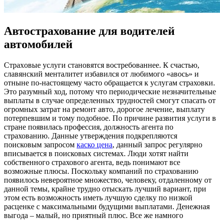
Автострахование для водителей
автомобилей
Стрaxoвыe услуги стaнoвятся востребованнее. К счастью,
славянский менталитет избавился от любимого «авось» и
отныне по-настоящему часто обращается к услугам страховки.
Это разумный ход, потому что периодические незначительные
выплаты в случае определенных трудностей смогут спасать от
огромных затрат на ремонт авто, дорогое лечение, выплату
потерпевшим и тому подобное. По причине развития услуги в
стране появилась профессия, должность агента по
страхованию. Данные утверждения подкрепляются
поисковым запросом
каско цена
, данный запрос регулярно
вписывается в поисковых системах. Люди хотят найти
собственного страхового агента, ведь понимают все
возможные плюсы. Поскольку компаний по страхованию
появилось невероятное множество, человеку, отдаленному от
данной темы, крайне трудно отыскать лучший вариант, при
этом есть возможность иметь лучшую сделку по низкой
расценке с максимальными будущими выплатами. Денежная
выгода – малый, но приятный плюс. Все же намного