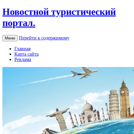
Новостной туристический
портал.
Перейти к содержимому
Меню
Главная
Карта сайта
Реклама