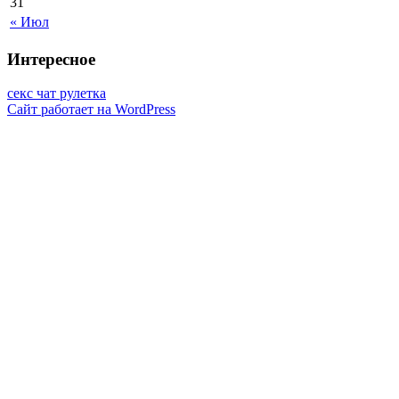
31
« Июл
Интересное
секс чат рулетка
Сайт работает на WordPress