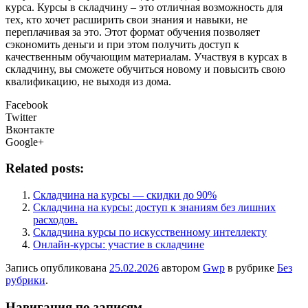
курса. Курсы в складчину – это отличная возможность для
тех, кто хочет расширить свои знания и навыки, не
переплачивая за это. Этот формат обучения позволяет
сэкономить деньги и при этом получить доступ к
качественным обучающим материалам. Участвуя в курсах в
складчину, вы сможете обучиться новому и повысить свою
квалификацию, не выходя из дома.
Facebook
Twitter
Вконтакте
Google+
Related posts:
Складчина на курсы — скидки до 90%
Складчина на курсы: доступ к знаниям без лишних
расходов.
Складчина курсы по искусственному интеллекту
Онлайн-курсы: участие в складчине
Запись опубликована
25.02.2026
автором
Gwp
в рубрике
Без
рубрики
.
Навигация по записям