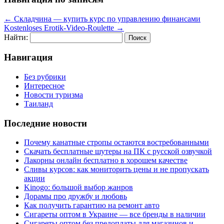
←
Складчина — купить курс по управлению финансами
Kostenloses Erotik-Video-Roulette
→
Найти:
Навигация
Без рубрики
Интересное
Новости туризма
Таиланд
Последние новости
Почему канатные стропы остаются востребованными
Скачать бесплатные шутеры на ПК с русской озвучкой
Лакорны онлайн бесплатно в хорошем качестве
Сливы курсов: как мониторить цены и не пропускать
акции
Kinogo: большой выбор жанров
Дорамы про дружбу и любовь
Как получить гарантию на ремонт авто
Сигареты оптом в Украине — все бренды в наличии
Сигареты оптом без предоплаты для магазинов и