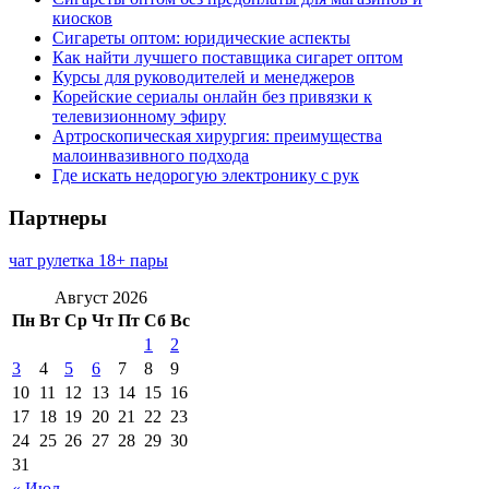
киосков
Сигареты оптом: юридические аспекты
Как найти лучшего поставщика сигарет оптом
Курсы для руководителей и менеджеров
Корейские сериалы онлайн без привязки к
телевизионному эфиру
Артроскопическая хирургия: преимущества
малоинвазивного подхода
Где искать недорогую электронику с рук
Партнеры
чат рулетка 18+ пары
Август 2026
Пн
Вт
Ср
Чт
Пт
Сб
Вс
1
2
3
4
5
6
7
8
9
10
11
12
13
14
15
16
17
18
19
20
21
22
23
24
25
26
27
28
29
30
31
« Июл