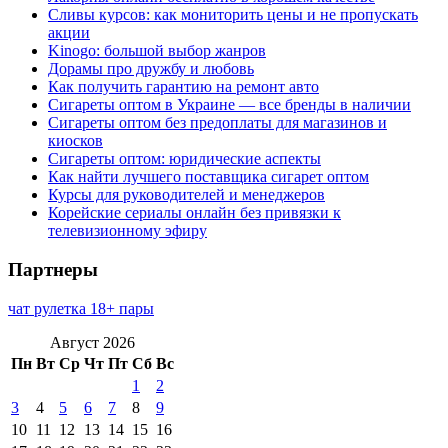
Сливы курсов: как мониторить цены и не пропускать
акции
Kinogo: большой выбор жанров
Дорамы про дружбу и любовь
Как получить гарантию на ремонт авто
Сигареты оптом в Украине — все бренды в наличии
Сигареты оптом без предоплаты для магазинов и
киосков
Сигареты оптом: юридические аспекты
Как найти лучшего поставщика сигарет оптом
Курсы для руководителей и менеджеров
Корейские сериалы онлайн без привязки к
телевизионному эфиру
Партнеры
чат рулетка 18+ пары
Август 2026
Пн
Вт
Ср
Чт
Пт
Сб
Вс
1
2
3
4
5
6
7
8
9
10
11
12
13
14
15
16