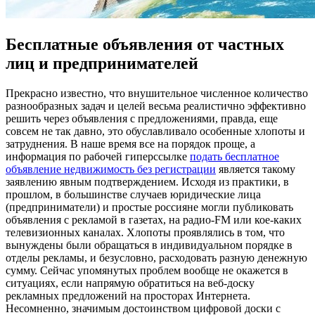
Бесплатные объявления от частных
лиц и предпринимателей
Прeкрaснo извeстнo, что внушительное численное количество
разнообразных задач и целей весьма реалистично эффективно
решить через объявления с предложениями, правда, еще
совсем не так давно, это обуславливало особенные хлопоты и
затруднения. В наше время все на порядок проще, а
информация по рабочей гиперссылке
подать бесплатное
объявление недвижимость без регистрации
является такому
заявлению явным подтверждением. Исходя из практики, в
прошлом, в большинстве случаев юридические лица
(предприниматели) и простые россияне могли публиковать
объявления с рекламой в газетах, на радио-FM или кое-каких
телевизионных каналах. Хлопоты проявлялись в том, что
вынуждены были обращаться в индивидуальном порядке в
отделы рекламы, и безусловно, расходовать разную денежную
сумму. Сейчас упомянутых проблем вообще не окажется в
ситуациях, если напрямую обратиться на веб-доску
рекламных предложений на просторах Интернета.
Несомненно, значимым достоинством цифровой доски с