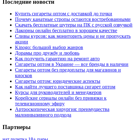
Последние новости
Купить сигареты оптом с доставкой до точки
Почему канатные стропы остаются востребованными
Скачать бесплатные шутеры на ПК с русской озвучкой
Лакорны онлайн бесплатно в хорошем качестве
Сливы курсов: как мониторить цены и не пропускать
акции
Kinogo: большой выбор жанров
Дорамы про дружбу и любовь
Как получить гарантию на ремонт авто
Сигареты оптом в Украине — все бренды в наличии
Сигареты оптом без предоплаты для магазинов и
киосков
Сигареты оптом: юридические аспекты
Как найти лучшего поставщика сигарет оптом
Курсы для руководителей и менеджеров
Корейские сериалы онлайн без привязки к
телевизионному эфиру
Артроскопическая хирургия: преимущества
малоинвазивного подхода
Партнеры
чат рулетка 18+ пары