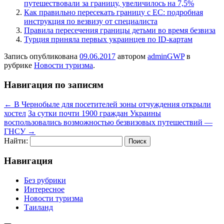
путешествовали за границу, увеличилось на 7,5%
Как правильно пересекать границу с ЕС: подробная
инструкция по везвизу от специалиста
Правила пересечения границы детьми во время безвиза
Турция приняла первых украинцев по ID-картам
Запись опубликована
09.06.2017
автором
adminGWP
в
рубрике
Новости туризма
.
Навигация по записям
←
В Чернобыле для посетителей зоны отчуждения открыли
хостел
За сутки почти 1900 граждан Украины
воспользовались возможностью безвизовых путешествий —
ГНСУ
→
Найти:
Навигация
Без рубрики
Интересное
Новости туризма
Таиланд