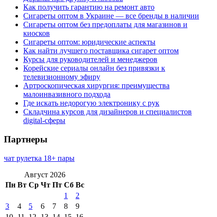
Как получить гарантию на ремонт авто
Сигареты оптом в Украине — все бренды в наличии
Сигареты оптом без предоплаты для магазинов и
киосков
Сигареты оптом: юридические аспекты
Как найти лучшего поставщика сигарет оптом
Курсы для руководителей и менеджеров
Корейские сериалы онлайн без привязки к
телевизионному эфиру
Артроскопическая хирургия: преимущества
малоинвазивного подхода
Где искать недорогую электронику с рук
Складчина курсов для дизайнеров и специалистов
digital-сферы
Партнеры
чат рулетка 18+ пары
Август 2026
Пн
Вт
Ср
Чт
Пт
Сб
Вс
1
2
3
4
5
6
7
8
9
10
11
12
13
14
15
16