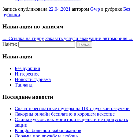
Запись опубликована
22.04.2021
автором
Gwp
в рубрике
Без
рубрики
.
Навигация по записям
←
Ссылка на гидру
Заказать услуги эвакуации автомобиля
→
Найти:
Навигация
Без рубрики
Интересное
Новости туризма
Таиланд
Последние новости
Скачать бесплатные шутеры на ПК с русской озвучкой
Лакорны онлайн бесплатно в хорошем качестве
Сливы курсов: как мониторить цены и не пропускать
акции
Kinogo: большой выбор жанров
Дорамы про дружбу и любовь