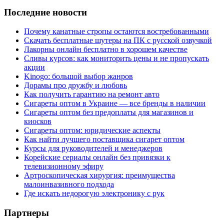
Последние новости
Почему канатные стропы остаются востребованными
Скачать бесплатные шутеры на ПК с русской озвучкой
Лакорны онлайн бесплатно в хорошем качестве
Сливы курсов: как мониторить цены и не пропускать
акции
Kinogo: большой выбор жанров
Дорамы про дружбу и любовь
Как получить гарантию на ремонт авто
Сигареты оптом в Украине — все бренды в наличии
Сигареты оптом без предоплаты для магазинов и
киосков
Сигареты оптом: юридические аспекты
Как найти лучшего поставщика сигарет оптом
Курсы для руководителей и менеджеров
Корейские сериалы онлайн без привязки к
телевизионному эфиру
Артроскопическая хирургия: преимущества
малоинвазивного подхода
Где искать недорогую электронику с рук
Партнеры