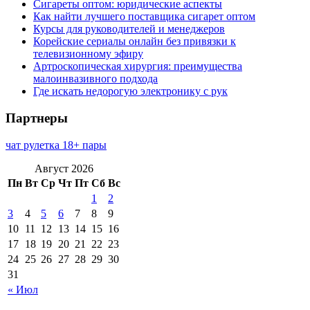
Сигареты оптом: юридические аспекты
Как найти лучшего поставщика сигарет оптом
Курсы для руководителей и менеджеров
Корейские сериалы онлайн без привязки к
телевизионному эфиру
Артроскопическая хирургия: преимущества
малоинвазивного подхода
Где искать недорогую электронику с рук
Партнеры
чат рулетка 18+ пары
Август 2026
Пн
Вт
Ср
Чт
Пт
Сб
Вс
1
2
3
4
5
6
7
8
9
10
11
12
13
14
15
16
17
18
19
20
21
22
23
24
25
26
27
28
29
30
31
« Июл