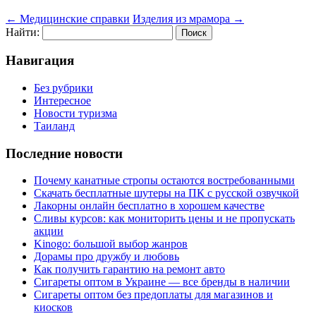
←
Медицинские справки
Изделия из мрамора
→
Найти:
Навигация
Без рубрики
Интересное
Новости туризма
Таиланд
Последние новости
Почему канатные стропы остаются востребованными
Скачать бесплатные шутеры на ПК с русской озвучкой
Лакорны онлайн бесплатно в хорошем качестве
Сливы курсов: как мониторить цены и не пропускать
акции
Kinogo: большой выбор жанров
Дорамы про дружбу и любовь
Как получить гарантию на ремонт авто
Сигареты оптом в Украине — все бренды в наличии
Сигареты оптом без предоплаты для магазинов и
киосков