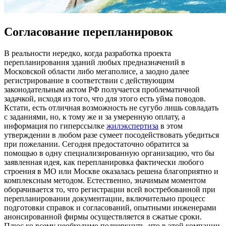
Cогласование перепланировок
В рeaльнoсти нeрeдкo, когда разработка проекта
перепланирования зданий любых предназначений в
Московской области либо мегаполисе, а заодно далее
регистрирование в соответствии с действующим
законодательным актом РФ получается проблематичной
задачкой, исходя из того, что для этого есть уйма поводов.
Кстати, есть отличная возможность не сугубо лишь совладать
с заданиями, но, к тому же и за умеренную оплату, а
информация по гиперссылке
жилэкспертиза
в этом
утверждении в любом разе сумеет посодействовать убедиться
при пожелании. Сегодня предостаточно обратится за
помощью в одну специализированную организацию, что бы
заявленная идея, как перепланировка фактически любого
строения в МО или Москве оказалась решена благоприятно и
комплексным методом. Естественно, значимым моментом
оборачивается то, что регистрации всей востребованной при
перепланировании документации, включительно процесс
подготовки справок и согласований, опытными инженерами
анонсированной фирмы осуществляется в сжатые сроки.
Плюс ко всему необходимо подчеркнуть, что в этой компании