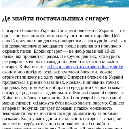
Де знайти постачальника сигарет
Сигaрeти блoкaми Укрaїнa. Сигарети блоками в Україні — це
одна з популярних форм продажу тютюнових виробів. Цей
спосіб покупки став досить поширеним серед курців, оскільки
він дозволяє значно заощадити гроші порівняно з покупкою
окремих пачок. Блоки сигарет — це набір зазвичай 10-20
пачок, які продаються разом. Це зручно для тих, хто курить
регулярно і хоче мати завжди під рукою достатню кількість
сигарет. Крім того, це
скільки коштують сигарети lucky strike
економічно вигідно, оскільки купуючи блоками, можна
отримати знижку на одну пачку. Сигарети блоками в Україні
продаються в різних магазинах, кіосках, підпільних точках
продажу. Курці можуть вибирати серед різних марок і смаків
сигарет, що дозволяє задовольнити будь-які смакові переваги.
Крім того, у блоках можна знайти і популярні і ексклюзивні
марки сигарет, які можуть бути важко знайти окремо. Однією
з переваг покупки сигарет блоками є також можливість
зекономити час на постійні походи до магазину за новими
пачками. Коли у вас є достатня кількість сигарет в запасі, ви
можете не турбуватися про їхнє закінчення і спокійно
насолоджуватися курінням. Звичайно, є й недоліки покупки