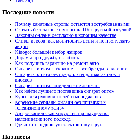
Таиланд
Последние новости
Почему канатные стропы остаются востребованными
Скачать бесплатные шутеры на ПК с русской озвучкой
Лакорны онлайн бесплатно в хорошем качестве
Сливы курсов: как мониторить цены и не пропускать
акции
Kinogo: большой выбор жанров
Дорамы про дружбу и любовь
Как получить гарантию на ремонт авто
Сигареты оптом в Украине — все бренды в наличии
Сигареты оптом без предоплаты для магазинов и
киосков
Сигареты оптом: юридические аспекты
Как найти лучшего поставщика сигарет оптом
Курсы для руководителей и менеджеров
Корейские сериалы онлайн без привязки к
телевизионному эфиру
Артроскопическая хирургия: преимущества
малоинвазивного подхода
Где искать недорогую электронику с рук
Партнеры