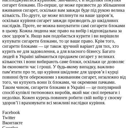
сигарет блоками. По-перше, це може призвести до збільшення
вживання сигарет, оскільки вам завжди буде під рукою велика
кількість. По-друге, це може вплинути на ваше здоров’я,
оскільки куріння сигарет завжди призводить до шкідливих
наслідків. Проте, не можна винуватити самі сигарети блоками
в цьому. Кожна людина має право на вибір і відповідальна за
своє здоров’я. Якщо вам подобається курити і ви вирішили
купувати сигарети блоками, то це ваше право. Крім того,
сигарети блоками — це також зручний варіант для тих, хто
курить не для задоволення, а для власного бізнесу. Багато
людей в Україні займаються продажем сигарет у великих
кількостях і вони вибирають саме блоки, оскільки це дозволяє
їм економити час і гроші. У будь-якому випадку, важливо
пам’ятати про те, що куріння шкідливе для здоров’я і курці
повинні бути обережними з вживанням сигарет, незалежно від
того, чи купують вони їх блоками, чи окремими пачками.
Таким чином, сигарети блоками в Україні — це популярний
спосіб купівлі тютюнових виробів, який має свої переваги і
недоліки. Кожен курець повинен робити свій вибір у своєму
здоров’ї і враховувати всі можливі наслідки куріння.
Facebook
Twitter
Вконтакте
Google+