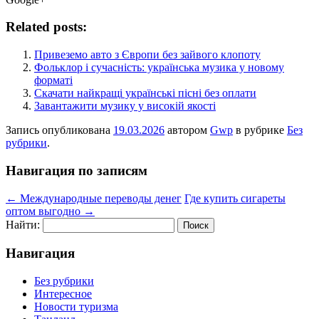
Related posts:
Привеземо авто з Європи без зайвого клопоту
Фольклор і сучасність: українська музика у новому
форматі
Скачати найкращі українські пісні без оплати
Завантажити музику у високій якості
Запись опубликована
19.03.2026
автором
Gwp
в рубрике
Без
рубрики
.
Навигация по записям
←
Международные переводы денег
Где купить сигареты
оптом выгодно
→
Найти:
Навигация
Без рубрики
Интересное
Новости туризма