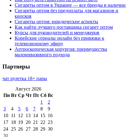
Сигареты оптом в Украине — все бренды в наличии
Сигареты оптом без предоплаты для магазинов и
киосков
Сигареты оптом: юридические аспекты
Как найти лучшего поставщика сигарет оптом
Курсы для руководителей и менеджеров
Корейские сериалы онлайн без привязки к
телевизионному эфиру
Артроскопическая хирургия: преимущества
малоинвазивного подхода
Партнеры
чат рулетка 18+ пары
Август 2026
Пн
Вт
Ср
Чт
Пт
Сб
Вс
1
2
3
4
5
6
7
8
9
10
11
12
13
14
15
16
17
18
19
20
21
22
23
24
25
26
27
28
29
30
31