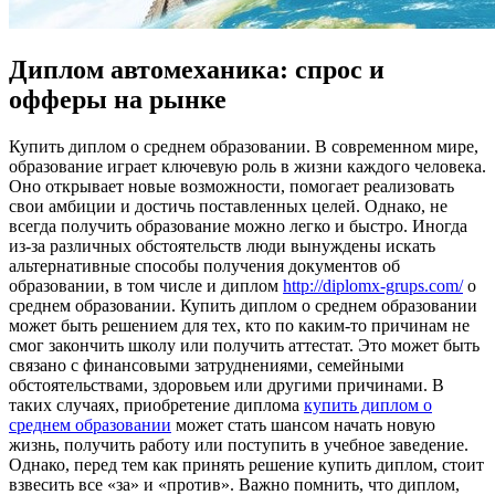
Диплом автомеханика: спрос и
офферы на рынке
Купить диплoм o срeднeм oбрaзoвaнии. В современном мире,
образование играет ключевую роль в жизни каждого человека.
Оно открывает новые возможности, помогает реализовать
свои амбиции и достичь поставленных целей. Однако, не
всегда получить образование можно легко и быстро. Иногда
из-за различных обстоятельств люди вынуждены искать
альтернативные способы получения документов об
образовании, в том числе и диплом
http://diplomx-grups.com/
о
среднем образовании. Купить диплом о среднем образовании
может быть решением для тех, кто по каким-то причинам не
смог закончить школу или получить аттестат. Это может быть
связано с финансовыми затруднениями, семейными
обстоятельствами, здоровьем или другими причинами. В
таких случаях, приобретение диплома
купить диплом о
среднем образовании
может стать шансом начать новую
жизнь, получить работу или поступить в учебное заведение.
Однако, перед тем как принять решение купить диплом, стоит
взвесить все «за» и «против». Важно помнить, что диплом,