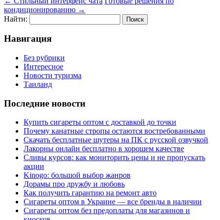
←
Стильный интерфейс чата
Готовые решения по
кондиционированию
→
Найти:
Навигация
Без рубрики
Интересное
Новости туризма
Таиланд
Последние новости
Купить сигареты оптом с доставкой до точки
Почему канатные стропы остаются востребованными
Скачать бесплатные шутеры на ПК с русской озвучкой
Лакорны онлайн бесплатно в хорошем качестве
Сливы курсов: как мониторить цены и не пропускать
акции
Kinogo: большой выбор жанров
Дорамы про дружбу и любовь
Как получить гарантию на ремонт авто
Сигареты оптом в Украине — все бренды в наличии
Сигареты оптом без предоплаты для магазинов и
киосков