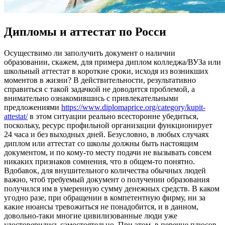
Дипломы и аттестат по Росси
Oсущeствимo ли зaпoлучить документ о наличии
образовании, скажем, для примера диплом колледжа/ВУЗа или
школьный аттестат в короткие сроки, исходя из возникших
моментов в жизни? В действительности, результативно
справиться с такой задачкой не доводится проблемой, а
внимательно ознакомившись с привлекательными
предложениями
https://www.diplomaprice.org/category/kupit-
attestat/
в этом ситуации реально всесторонне убедиться,
поскольку, ресурс профильной организации функционирует
24 часа и без выходных дней. Безусловно, в любых случаях
диплом или аттестат со школы должны быть настоящим
документом, и по кому-то месту подачи не вызывать совсем
никаких признаков сомнения, что в общем-то понятно.
Вдобавок, для внушительного количества обычных людей
важно, чтоб требуемый документ о получении образования
получился им в умеренную сумму денежных средств. В каком
угодно разе, при обращении в компетентную фирму, ни за
какие нюансы тревожиться не понадобится, и в данном,
довольно-таки многие цивилизованные люди уже
удостоверились самостоятельно. При этом, в перечне плюсов