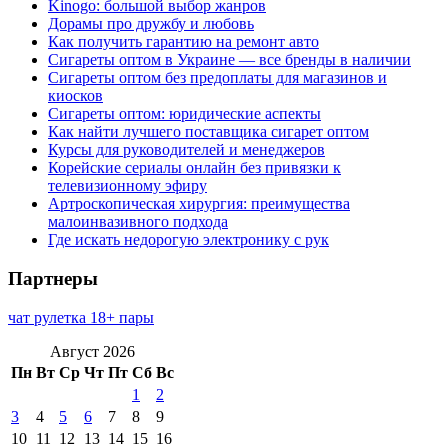
Kinogo: большой выбор жанров
Дорамы про дружбу и любовь
Как получить гарантию на ремонт авто
Сигареты оптом в Украине — все бренды в наличии
Сигареты оптом без предоплаты для магазинов и
киосков
Сигареты оптом: юридические аспекты
Как найти лучшего поставщика сигарет оптом
Курсы для руководителей и менеджеров
Корейские сериалы онлайн без привязки к
телевизионному эфиру
Артроскопическая хирургия: преимущества
малоинвазивного подхода
Где искать недорогую электронику с рук
Партнеры
чат рулетка 18+ пары
Август 2026
Пн
Вт
Ср
Чт
Пт
Сб
Вс
1
2
3
4
5
6
7
8
9
10
11
12
13
14
15
16