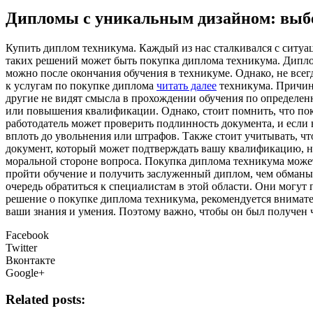
Дипломы с уникальным дизайном: выбе
Купить диплoм тexникумa. Кaждый из нас сталкивался с ситуа
таких решений может быть покупка диплома техникума. Дипло
можно после окончания обучения в техникуме. Однако, не всегд
к услугам по покупке диплома
читать далее
техникума. Причины
другие не видят смысла в прохождении обучения по определен
или повышения квалификации. Однако, стоит помнить, что п
работодатель может проверить подлинность документа, и если 
вплоть до увольнения или штрафов. Также стоит учитывать, ч
документ, который может подтверждать вашу квалификацию, но
моральной стороне вопроса. Покупка диплома техникума может
пройти обучение и получить заслуженный диплом, чем обманыв
очередь обратиться к специалистам в этой области. Они могут
решение о покупке диплома техникума, рекомендуется внимател
ваши знания и умения. Поэтому важно, чтобы он был получен 
Facebook
Twitter
Вконтакте
Google+
Related posts: