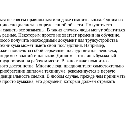
аться не совсем правильным или даже сомнительным. Одним из
ию специалиста в определенной области. Получить его
 сдавать все экзамены. В таких случаях люди могут обратиться
 разные. Некоторым просто не хватает времени на обучение,
пособ получить необходимый документ для трудоустройства
техникума может иметь свои последствия. Например,
жет повлечь за собой серьезные последствия для человека,
обходимых знаний и навыков. Диплом – это лишь бумажный
трудностями на рабочем месте. Важно также помнить о
нного достоинства. Многие люди предпочитают самостоятельно
приобретении диплома техникума, рекомендуется в первую
иденциальность сделки. В любом случае, прежде чем принимать
е просто бумажка, это документ, который должен отражать