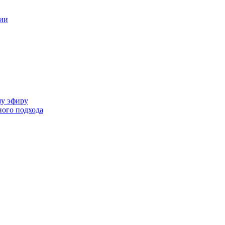
ции
му эфиру
ного подхода