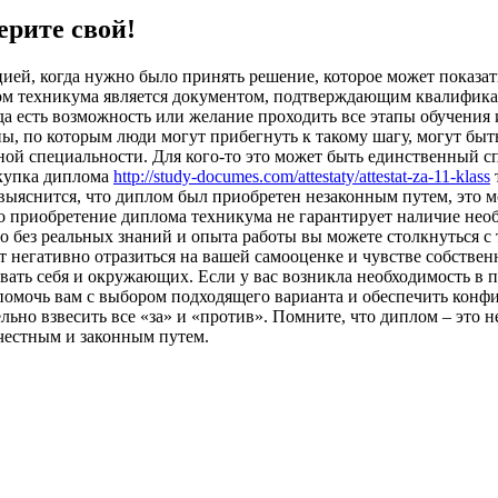
рите свой!
цией, когда нужно было принять решение, которое может показ
м техникума является документом, подтверждающим квалификац
а есть возможность или желание проходить все этапы обучения и
, по которым люди могут прибегнуть к такому шагу, могут быть
ной специальности. Для кого-то это может быть единственный с
окупка диплома
http://study-documes.com/attestaty/attestat-za-11-klass
выяснится, что диплом был приобретен незаконным путем, это мо
то приобретение диплома техникума не гарантирует наличие не
 без реальных знаний и опыта работы вы можете столкнуться с 
 негативно отразиться на вашей самооценке и чувстве собстве
ать себя и окружающих. Если у вас возникла необходимость в 
 помочь вам с выбором подходящего варианта и обеспечить конф
ьно взвесить все «за» и «против». Помните, что диплом – это н
честным и законным путем.