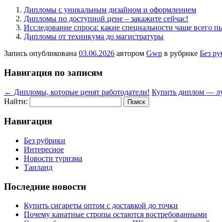
Дипломы с уникальным дизайном и оформлением
Дипломы по доступной цене – закажите сейчас!
Исследование спроса: какие специальности чаще всего п
Дипломы от техникума до магистратуры
Запись опубликована
03.06.2026
автором
Gwp
в рубрике
Без р
Навигация по записям
←
Дипломы, которые ценят работодатели!
Купить диплом — л
Найти:
Навигация
Без рубрики
Интересное
Новости туризма
Таиланд
Последние новости
Купить сигареты оптом с доставкой до точки
Почему канатные стропы остаются востребованными