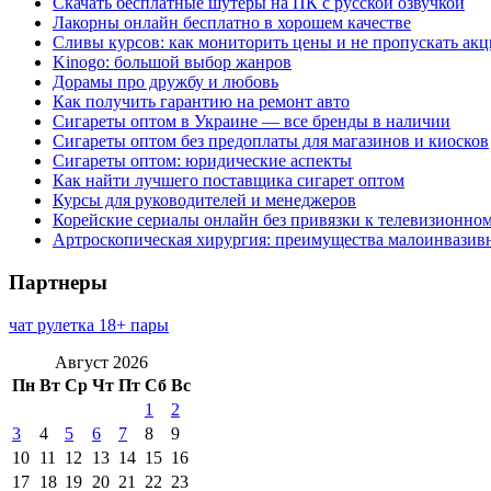
Скачать бесплатные шутеры на ПК с русской озвучкой
Лакорны онлайн бесплатно в хорошем качестве
Сливы курсов: как мониторить цены и не пропускать ак
Kinogo: большой выбор жанров
Дорамы про дружбу и любовь
Как получить гарантию на ремонт авто
Сигареты оптом в Украине — все бренды в наличии
Сигареты оптом без предоплаты для магазинов и киосков
Сигареты оптом: юридические аспекты
Как найти лучшего поставщика сигарет оптом
Курсы для руководителей и менеджеров
Корейские сериалы онлайн без привязки к телевизионно
Артроскопическая хирургия: преимущества малоинвазив
Партнеры
чат рулетка 18+ пары
Август 2026
Пн
Вт
Ср
Чт
Пт
Сб
Вс
1
2
3
4
5
6
7
8
9
10
11
12
13
14
15
16
17
18
19
20
21
22
23