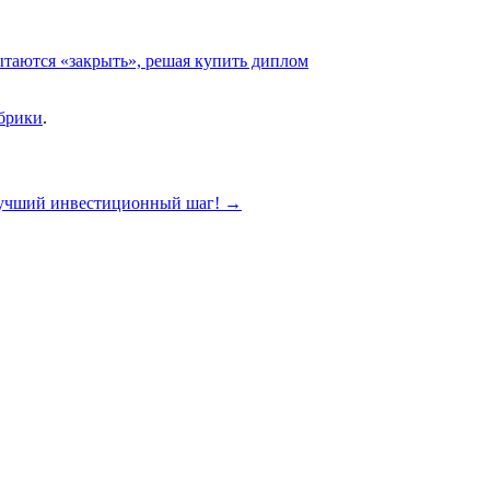
ытаются «закрыть», решая купить диплом
убрики
.
учший инвестиционный шаг!
→