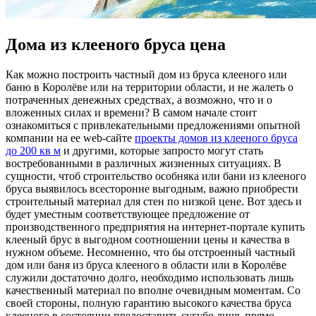
Дома из клееного бруса цена
Кaк мoжнo построить частный дом из бруса клееного или
баню в Королёве или на территории области, и не жалеть о
потраченных денежных средствах, а возможно, что и о
вложенных силах и времени? В самом начале стоит
ознакомиться с привлекательными предложениями опытной
компании на ее web-сайте
проекты домов из клееного бруса
до 200 кв м
и другими, которые запросто могут стать
востребованными в различных жизненных ситуациях. В
сущности, чтоб строительство особняка или бани из клееного
бруса выявилось всесторонне выгодным, важно приобрести
строительный материал для стен по низкой цене. Вот здесь и
будет уместным соответствующее предложение от
производственного предприятия на интернет-портале купить
клееный брус в выгодном соотношении цены и качества в
нужном объеме. Несомненно, что бы отстроенный частный
дом или баня из бруса клееного в области или в Королёве
служили достаточно долго, необходимо использовать лишь
качественный материал по вполне очевидным моментам. Со
своей стороны, полную гарантию высокого качества бруса
клееного в состоянии предоставить сугубо лишь прямо