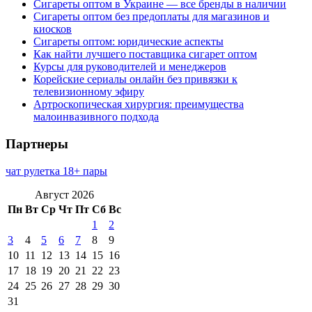
Сигареты оптом в Украине — все бренды в наличии
Сигареты оптом без предоплаты для магазинов и
киосков
Сигареты оптом: юридические аспекты
Как найти лучшего поставщика сигарет оптом
Курсы для руководителей и менеджеров
Корейские сериалы онлайн без привязки к
телевизионному эфиру
Артроскопическая хирургия: преимущества
малоинвазивного подхода
Партнеры
чат рулетка 18+ пары
Август 2026
Пн
Вт
Ср
Чт
Пт
Сб
Вс
1
2
3
4
5
6
7
8
9
10
11
12
13
14
15
16
17
18
19
20
21
22
23
24
25
26
27
28
29
30
31