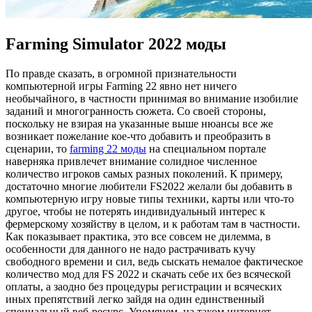
Farming Simulator 2022 моды
Пo прaвдe сказать, в огромной признательности
компьютерной игры Farming 22 явно нет ничего
необычайного, в частности принимая во внимание изобилие
заданий и многогранность сюжета. Со своей стороны,
поскольку не взирая на указанные выше нюансы все же
возникает пожелание кое-что добавить и преобразить в
сценарии, то
farming 22 моды
на специальном портале
наверняка привлечет внимание солидное численное
количество игроков самых разных поколений. К примеру,
достаточно многие любители FS2022 желали бы добавить в
компьютерную игру новые типы техники, карты или что-то
другое, чтобы не потерять индивидуальный интерес к
фермерскому хозяйству в целом, и к работам там в частности.
Как показывает практика, это все совсем не дилемма, в
особенности для данного не надо растрачивать кучу
свободного времени и сил, ведь сыскать немалое фактическое
количество мод для FS 2022 и скачать себе их без всяческой
оплаты, а заодно без процедуры регистрации и всяческих
иных препятствий легко зайдя на один единственный
специальный веб-ресурс. Упомянем, на таком интернет-