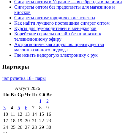
Сигареты оптом в Украине — все бренды в наличии
Сигареты оптом без предоплаты для магазинов и
киосков
Сигареты оптом: юридические аспекты
Как найти лучшего поставщика сигарет оптом
Курсы для руководителей и менеджеров
Корейские сериалы онлайн без привязки к
телевизионному эфиру
Артроскопическая хирургия: преимущества
малоинвазивного подхода
Где искать недорогую электронику с рук
Партнеры
чат рулетка 18+ пары
Август 2026
Пн
Вт
Ср
Чт
Пт
Сб
Вс
1
2
3
4
5
6
7
8
9
10
11
12
13
14
15
16
17
18
19
20
21
22
23
24
25
26
27
28
29
30