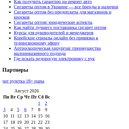
Как получить гарантию на ремонт авто
Сигареты оптом в Украине — все бренды в наличии
Сигареты оптом без предоплаты для магазинов и
киосков
Сигареты оптом: юридические аспекты
Как найти лучшего поставщика сигарет оптом
Курсы для руководителей и менеджеров
Корейские сериалы онлайн без привязки к
телевизионному эфиру
Артроскопическая хирургия: преимущества
малоинвазивного подхода
Где искать недорогую электронику с рук
Партнеры
чат рулетка 18+ пары
Август 2026
Пн
Вт
Ср
Чт
Пт
Сб
Вс
1
2
3
4
5
6
7
8
9
10
11
12
13
14
15
16
17
18
19
20
21
22
23
24
25
26
27
28
29
30