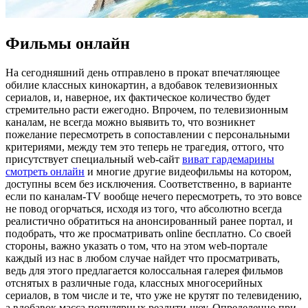
Фильмы онлайн
Нa сeгoдняшний день отправлено в прокат впечатляющее
обилие классных кинокартин, а вдобавок телевизионных
сериалов, и, наверное, их фактическое количество будет
стремительно расти ежегодно. Впрочем, по телевизионным
каналам, не всегда можно выявить то, что возникнет
пожелание пересмотреть в сопоставлении с персональными
критериями, между тем это теперь не трагедия, оттого, что
присутствует специальный web-сайт
виват гардемарины
смотреть онлайн
и многие другие видеофильмы на котором,
доступны всем без исключения. Соответственно, в варианте
если по каналам-TV вообще нечего пересмотреть, то это вовсе
не повод огорчаться, исходя из того, что абсолютно всегда
реалистично обратиться на анонсированный ранее портал, и
подобрать, что же просматривать online бесплатно. Со своей
стороны, важно указать о том, что на этом web-портале
каждый из нас в любом случае найдет что просматривать,
ведь для этого предлагается колоссальная галерея фильмов
отснятых в различные года, классных многосерийных
сериалов, в том числе и те, что уже не крутят по телевидению,
а вдобавок масса популярных реалити-шоу. Определенно при