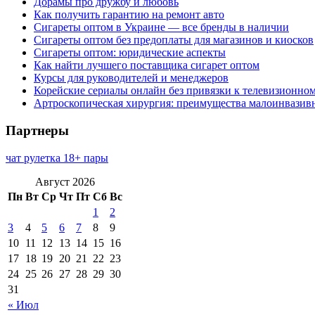
Дорамы про дружбу и любовь
Как получить гарантию на ремонт авто
Сигареты оптом в Украине — все бренды в наличии
Сигареты оптом без предоплаты для магазинов и киосков
Сигареты оптом: юридические аспекты
Как найти лучшего поставщика сигарет оптом
Курсы для руководителей и менеджеров
Корейские сериалы онлайн без привязки к телевизионно
Артроскопическая хирургия: преимущества малоинвазив
Партнеры
чат рулетка 18+ пары
Август 2026
Пн
Вт
Ср
Чт
Пт
Сб
Вс
1
2
3
4
5
6
7
8
9
10
11
12
13
14
15
16
17
18
19
20
21
22
23
24
25
26
27
28
29
30
31
« Июл