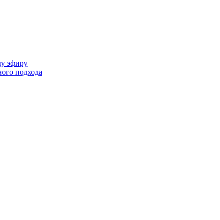
му эфиру
ного подхода