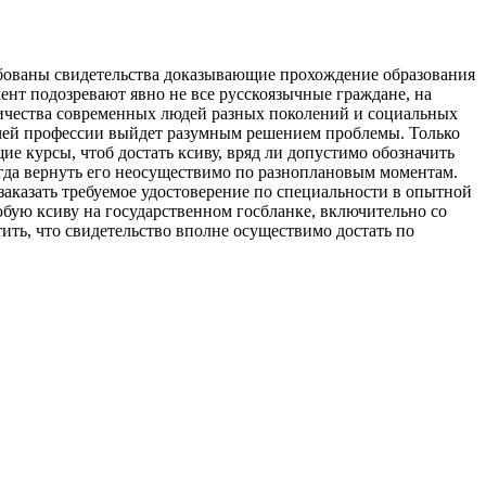
ребованы свидетельства доказывающие прохождение образования
ент подозревают явно не все русскоязычные граждане, на
ичества современных людей разных поколений и социальных
очей профессии выйдет разумным решением проблемы. Только
ие курсы, чтоб достать ксиву, вряд ли допустимо обозначить
когда вернуть его неосуществимо по разноплановым моментам.
аказать требуемое удостоверение по специальности в опытной
юбую ксиву на государственном госбланке, включительно со
ть, что свидетельство вполне осуществимо достать по