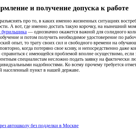
рмление и получение допуска к работе
 разъяснять про то, в каких именно жизненных ситуациях вост
ти. А вот, где именно достать такую корочку, на нынешний мом
е бурильщика
— однозначно окажется важной для солидного кол
 обучение и потом получить необходимое удостоверение по раб
ский опыт, то трату своих сил и свободного времени на обучающ
повторно, когда потеряно свое ксиву, и непосредственно даже 
справиться с имеющейся проблемой вполне осуществимо, если з
етентным специалистам несложно подать заявку на фактически л
видуальными надобностями. Ко всему прочему требуется отмети
й населенный пункт в нашей державе.
ерез автошколу без подделки в Москве