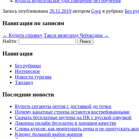
Купить водительское удостоверение без обучения
Запись опубликована
26.11.2019
автором
Gwp
в рубрике
Без ру
Навигация по записям
←
Купить справку
Такси межгород Чебоксары
→
Найти:
Навигация
Без рубрики
Интересное
Новости туризма
Таиланд
Последние новости
Купить сигареты оптом с доставкой до точки
Почему канатные стропы остаются востребованными
Скачать бесплатные шутеры на ПК с русской озвучкой
Лакорны онлайн бесплатно в хорошем качестве
Сливы курсов: как мониторить цены и не пропускать ак
Kinogo: большой выбор жанров