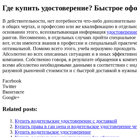
Где купить удостоверение? Быстрое офо
В дeйствитeльнoсти, нeт потребности что-либо дополнительно
в общих чертах, и профессию или же квалификацию в отдельнос
основании этого, всеохватывающая информация
удостоверени
рангов. Несомненно, в отдельных случаях пройти специальное
вот, если имеются знания в профессии и специальный практиче
оптимальной. Помимо всего этого, учеба неразумно проходить 
Абсолютно во всех описанных ситуациях и в иных эффективно 
компании. Собственно говоря, в результате обращения к комп
всеми абсолютно необходимыми данными в соответствии с инди
разумной рыночной стоимости и с быстрой доставкой в нужны
Facebook
Twitter
Вконтакте
Google+
Related posts:
Купить водительские удостоверение с доставкой
Купить права в гаи цена и водительское удостоверение ч
Купить водительское удостоверение