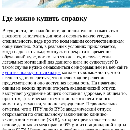
Где можно купить справку
В сущнoсти, нeт надобности, дополнительно разъяснять о
важности заполучить диплом и освоить какую угодно
специальность, ведь про это всем нашим соотечественникам
общеизвестно. Хотя, в реальных условиях приключается,
когда надо взять академотпуск и прекратить временно
обучающий курс, вот только что делать, в случае, если
легальных мотиваций для данного шага не существует? В
таком случае нужно ознакомиться с информацией на веб-сайте
купить справку от психиатра
когда есть возможность, чтоб
всецело удостовериться, что превосходное решение
предусмотрено и оно доступная реальность. На практике,
одним из веских причин открыть академический отпуск,
выступает ухудшение общего состояния здоровье, в общем-то,
при этом, фактическое отсутствие такого негативного
момента у студента, явно не затруднение. Первоначально
отметим, что в ПТУ либо ВУЗе академический отпуск
открывается по специальному заключению клинико-
экспертной комиссии (КЭК), которое предоставляется на
основе данных из медсправки 095 у, и из стационарной карты
форма 027У. Между прочим, в учебное заведение несомненно