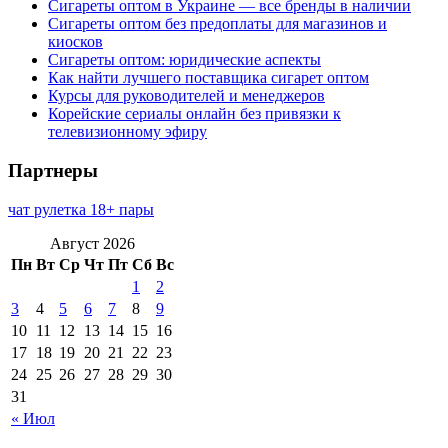
Сигареты оптом в Украине — все бренды в наличии
Сигареты оптом без предоплаты для магазинов и
киосков
Сигареты оптом: юридические аспекты
Как найти лучшего поставщика сигарет оптом
Курсы для руководителей и менеджеров
Корейские сериалы онлайн без привязки к
телевизионному эфиру
Партнеры
чат рулетка 18+ пары
Август 2026
Пн
Вт
Ср
Чт
Пт
Сб
Вс
1
2
3
4
5
6
7
8
9
10
11
12
13
14
15
16
17
18
19
20
21
22
23
24
25
26
27
28
29
30
31
« Июл