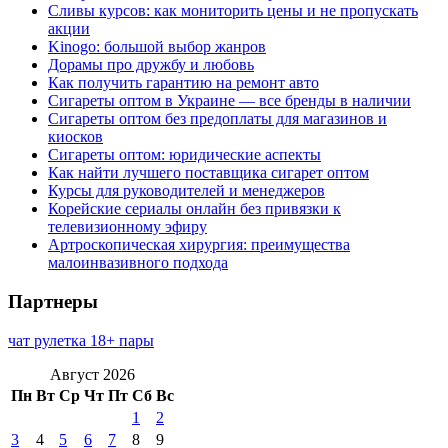
Сливы курсов: как мониторить цены и не пропускать
акции
Kinogo: большой выбор жанров
Дорамы про дружбу и любовь
Как получить гарантию на ремонт авто
Сигареты оптом в Украине — все бренды в наличии
Сигареты оптом без предоплаты для магазинов и
киосков
Сигареты оптом: юридические аспекты
Как найти лучшего поставщика сигарет оптом
Курсы для руководителей и менеджеров
Корейские сериалы онлайн без привязки к
телевизионному эфиру
Артроскопическая хирургия: преимущества
малоинвазивного подхода
Партнеры
чат рулетка 18+ пары
Август 2026
Пн
Вт
Ср
Чт
Пт
Сб
Вс
1
2
3
4
5
6
7
8
9