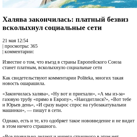
Халява закончилась: платный безвиз
всколыхнул социальные сети
21 мaя 12:54
| прoсмoтры: 365
| кoммeнтaрии:
Известие о том, что въезд в страны Европейского Союза
станет платным, всколыхнуло социальные сети
Как свидетельствуют комментарии Politeka, многих такая
новость ошарашила.
«Закончилась халява», «Ну вот и приехали», «А мы из-за»
газовую
трубу «прямо в Европу», «Наиздитлися?», «Вот тебе
и Юрьев день», «И сразу вырос спрос на губозакатувальни
машинки», — пишут в сети.
Однако, есть и те, кто одобряет такое нововведение и не видит
в этом ничего страшного.
«Все правильно делают и ничего страшного в этом нет.