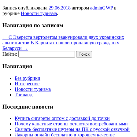
Запись опубликована
29.06.2018
автором
adminGWP
в
рубрике
Новости туризма
.
Навигация по записям
←
С Эвереста вертолетом эвакуировали двух украинских
альпинистов
В Карпатах нашли пропавшую гражданку
Беларуси
→
Найти:
Навигация
Без рубрики
Интересное
Новости туризма
Таиланд
Последние новости
Купить сигареты оптом с доставкой до точки
Почему канатные стропы остаются востребованными
Скачать бесплатные шутеры на ПК с русской озвучкой
Лакорны онлайн бесплатно в хорошем качестве