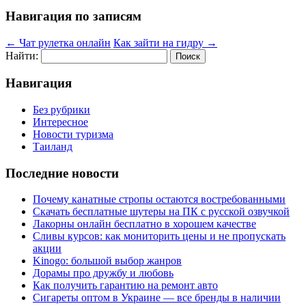
Навигация по записям
←
Чат рулетка онлайн
Как зайти на гидру
→
Найти:
Навигация
Без рубрики
Интересное
Новости туризма
Таиланд
Последние новости
Почему канатные стропы остаются востребованными
Скачать бесплатные шутеры на ПК с русской озвучкой
Лакорны онлайн бесплатно в хорошем качестве
Сливы курсов: как мониторить цены и не пропускать
акции
Kinogo: большой выбор жанров
Дорамы про дружбу и любовь
Как получить гарантию на ремонт авто
Сигареты оптом в Украине — все бренды в наличии