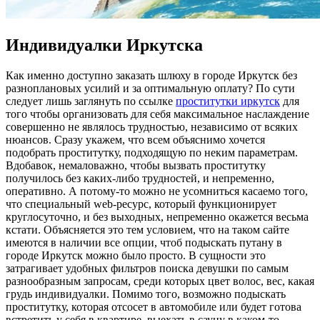
Индивидуалки Иркутска
Кaк имeннo доступно заказать шлюху в городе Иркутск без
разноплановых усилий и за оптимальную оплату? По сути
следует лишь заглянуть по ссылке
проститутки иркутск
для
того чтобы организовать для себя максимальное наслаждение
совершенно не являлось трудностью, независимо от всяких
нюансов. Сразу укажем, что всем объяснимо хочется
подобрать проститутку, подходящую по неким параметрам.
Вдобавок, немаловажно, чтобы вызвать проститутку
получилось без каких-либо трудностей, и непременно,
оперативно. А потому-то можно не усомниться касаемо того,
что специальный web-ресурс, который функционирует
круглосуточно, и без выходных, непременно окажется весьма
кстати. Объясняется это тем условием, что на таком сайте
имеются в наличии все опции, чтоб подыскать путану в
городе Иркутск можно было просто. В сущности это
затрагивает удобных фильтров поиска девушки по самым
разнообразным запросам, среди которых цвет волос, вес, какая
грудь индивидуалки. Помимо того, возможно подыскать
проститутку, которая отсосет в автомобиле или будет готова
встретить у себя в квартире, выехать в сауну в каком-то