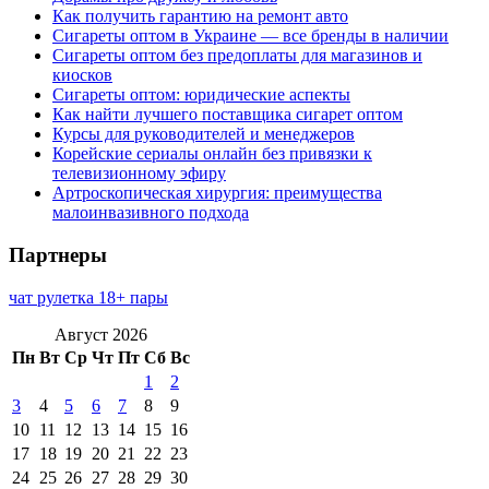
Как получить гарантию на ремонт авто
Сигареты оптом в Украине — все бренды в наличии
Сигареты оптом без предоплаты для магазинов и
киосков
Сигареты оптом: юридические аспекты
Как найти лучшего поставщика сигарет оптом
Курсы для руководителей и менеджеров
Корейские сериалы онлайн без привязки к
телевизионному эфиру
Артроскопическая хирургия: преимущества
малоинвазивного подхода
Партнеры
чат рулетка 18+ пары
Август 2026
Пн
Вт
Ср
Чт
Пт
Сб
Вс
1
2
3
4
5
6
7
8
9
10
11
12
13
14
15
16
17
18
19
20
21
22
23
24
25
26
27
28
29
30