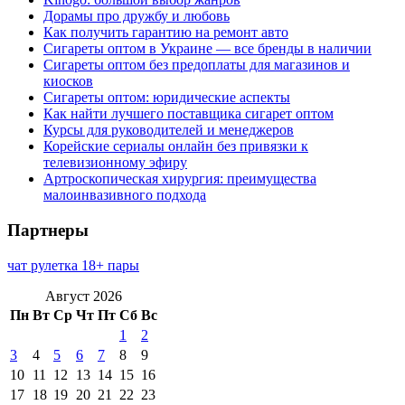
Дорамы про дружбу и любовь
Как получить гарантию на ремонт авто
Сигареты оптом в Украине — все бренды в наличии
Сигареты оптом без предоплаты для магазинов и
киосков
Сигареты оптом: юридические аспекты
Как найти лучшего поставщика сигарет оптом
Курсы для руководителей и менеджеров
Корейские сериалы онлайн без привязки к
телевизионному эфиру
Артроскопическая хирургия: преимущества
малоинвазивного подхода
Партнеры
чат рулетка 18+ пары
Август 2026
Пн
Вт
Ср
Чт
Пт
Сб
Вс
1
2
3
4
5
6
7
8
9
10
11
12
13
14
15
16
17
18
19
20
21
22
23