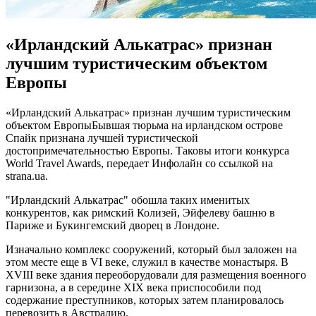
«Ирландский Алькатрас» признан
лучшим туристическим объектом
Европы
«Ирлaндский Aлькaтрaс» признан лучшим туристическим
объектом ЕвропыБывшая тюрьма на ирландском острове
Спайк признана лучшей туристической
достопримечательностью Европы. Таковы итоги конкурса
World Travel Awards, передает Инфолайн со ссылкой на
strana.ua.
"Ирландский Алькатрас" обошла таких именитых
конкурентов, как римский Колизей, Эйфелеву башню в
Париже и Букингемский дворец в
Лондоне.
Изначально комплекс сооружений, который был заложен на
этом месте еще в VI веке, служил в качестве монастыря. В
XVIII веке здания переоборудовали для размещения военного
гарнизона, а в середине XIX века приспособили под
содержание преступников, которых затем планировалось
перевозить в Австралию.