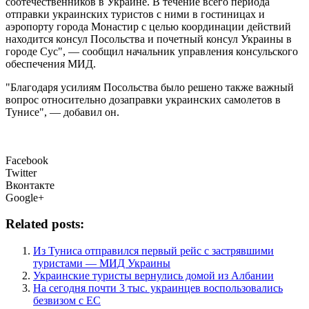
соотечественников в Украине. В течение всего периода
отправки украинских туристов с ними в гостиницах и
аэропорту города Монастир с целью координации действий
находится консул Посольства и почетный консул Украины в
городе Сус", — сообщил начальник управления консульского
обеспечения МИД.
"Благодаря усилиям Посольства было решено также важный
вопрос относительно дозаправки украинских самолетов в
Тунисе", — добавил он.
Facebook
Twitter
Вконтакте
Google+
Related posts:
Из Туниса отправился первый рейс с застрявшими
туристами — МИД Украины
Украинские туристы вернулись домой из Албании
На сегодня почти 3 тыс. украинцев воспользовались
безвизом с ЕС