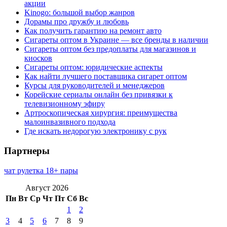
акции
Kinogo: большой выбор жанров
Дорамы про дружбу и любовь
Как получить гарантию на ремонт авто
Сигареты оптом в Украине — все бренды в наличии
Сигареты оптом без предоплаты для магазинов и
киосков
Сигареты оптом: юридические аспекты
Как найти лучшего поставщика сигарет оптом
Курсы для руководителей и менеджеров
Корейские сериалы онлайн без привязки к
телевизионному эфиру
Артроскопическая хирургия: преимущества
малоинвазивного подхода
Где искать недорогую электронику с рук
Партнеры
чат рулетка 18+ пары
Август 2026
Пн
Вт
Ср
Чт
Пт
Сб
Вс
1
2
3
4
5
6
7
8
9