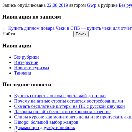
Запись опубликована
22.08.2019
автором
Gwp
в рубрике
Без р
Навигация по записям
←
Купить диплом повара
Чеки в СПБ — купить чеки для отчет
Найти:
Навигация
Без рубрики
Интересное
Новости туризма
Таиланд
Последние новости
Купить сигареты оптом с доставкой до точки
Почему канатные стропы остаются востребованными
Скачать бесплатные шутеры на ПК с русской озвучкой
Лакорны онлайн бесплатно в хорошем качестве
Сливы курсов: как мониторить цены и не пропускать ак
Kinogo: большой выбор жанров
Дорамы про дружбу и любовь