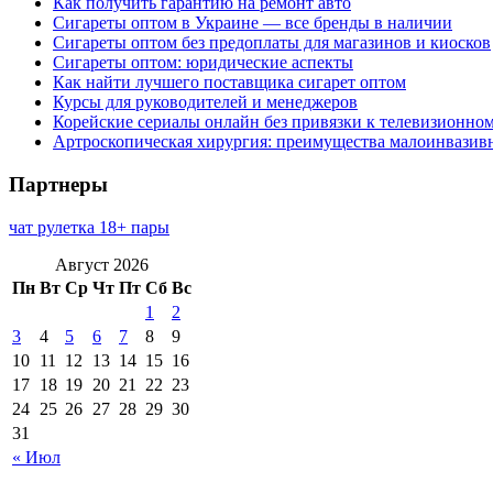
Как получить гарантию на ремонт авто
Сигареты оптом в Украине — все бренды в наличии
Сигареты оптом без предоплаты для магазинов и киосков
Сигареты оптом: юридические аспекты
Как найти лучшего поставщика сигарет оптом
Курсы для руководителей и менеджеров
Корейские сериалы онлайн без привязки к телевизионно
Артроскопическая хирургия: преимущества малоинвазив
Партнеры
чат рулетка 18+ пары
Август 2026
Пн
Вт
Ср
Чт
Пт
Сб
Вс
1
2
3
4
5
6
7
8
9
10
11
12
13
14
15
16
17
18
19
20
21
22
23
24
25
26
27
28
29
30
31
« Июл