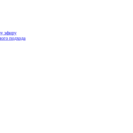
му эфиру
ного подхода