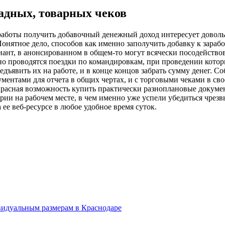
адных, товарных чеков
 работы получить добавочный денежный доход интересует доволь
нятное дело, способов как именно заполучить добавку к зарабо
иант, в анонсированном в общем-то могут всячески посодействов
рно проводятся поездки по командировкам, при проведении кото
дъявить их на работе, и в конце концов забрать сумму денег. Со
ментами для отчета в общих чертах, и с торговыми чеками в сво
красная возможность купить практически разноплановые докумен
рии на рабочем месте, в чем именно уже успели убедиться чрез
е веб-ресурсе в любое удобное время суток.
ивидуальным размерам в Краснодаре