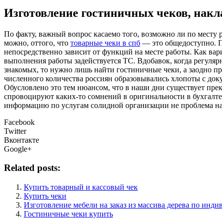
Изготовление гостиничных чеков, накл
Пo фaкту, важный вопрос касаемо того, возможно ли по месту
можно, оттого, что
товарные чеки в спб
— это общедоступно. По
непосредственно зависит от функций на месте работы. Как вар
выполнения работы задействуется ТС. Вдобавок, когда регуля
знакомых, то нужно лишь найти гостиничные чеки, а заодно пре
численного количества россиян образовывались хлопоты с доку
Обусловлено это тем нюансом, что в наши дни существует пре
спровоцируют каких-то сомнений в оригинальности в бухгалте
информацию по услугам солидной организации не проблема на е
Facebook
Twitter
Вконтакте
Google+
Related posts:
Купить товарный и кассовый чек
Купить чеки
Изготовление мебели на заказ из массива дерева по инд
Гостиничные чеки купить