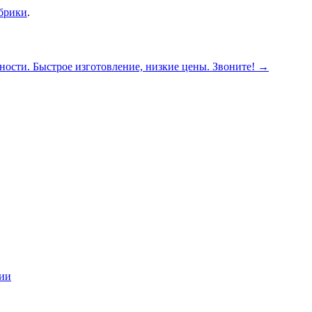
убрики
.
ности. Быстрое изготовление, низкие цены. Звоните!
→
ции