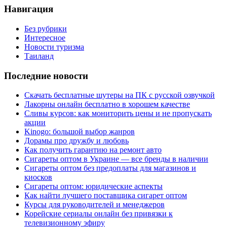
Навигация
Без рубрики
Интересное
Новости туризма
Таиланд
Последние новости
Скачать бесплатные шутеры на ПК с русской озвучкой
Лакорны онлайн бесплатно в хорошем качестве
Сливы курсов: как мониторить цены и не пропускать
акции
Kinogo: большой выбор жанров
Дорамы про дружбу и любовь
Как получить гарантию на ремонт авто
Сигареты оптом в Украине — все бренды в наличии
Сигареты оптом без предоплаты для магазинов и
киосков
Сигареты оптом: юридические аспекты
Как найти лучшего поставщика сигарет оптом
Курсы для руководителей и менеджеров
Корейские сериалы онлайн без привязки к
телевизионному эфиру