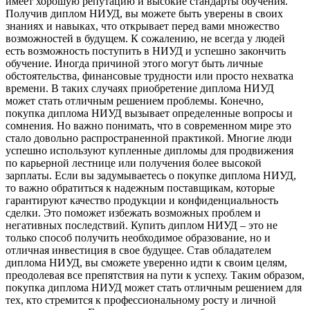
имеет хорошую репутацию и высокие стандарты обучения.
Получив диплом НИУД, вы можете быть уверены в своих
знаниях и навыках, что открывает перед вами множество
возможностей в будущем. К сожалению, не всегда у людей
есть возможность поступить в НИУД и успешно закончить
обучение. Иногда причиной этого могут быть личные
обстоятельства, финансовые трудности или просто нехватка
времени. В таких случаях приобретение диплома НИУД
может стать отличным решением проблемы. Конечно,
покупка диплома НИУД вызывает определенные вопросы и
сомнения. Но важно понимать, что в современном мире это
стало довольно распространенной практикой. Многие люди
успешно используют купленные дипломы для продвижения
по карьерной лестнице или получения более высокой
зарплаты. Если вы задумываетесь о покупке диплома НИУД,
то важно обратиться к надежным поставщикам, которые
гарантируют качество продукции и конфиденциальность
сделки. Это поможет избежать возможных проблем и
негативных последствий. Купить диплом НИУД – это не
только способ получить необходимое образование, но и
отличная инвестиция в свое будущее. Став обладателем
диплома НИУД, вы сможете уверенно идти к своим целям,
преодолевая все препятствия на пути к успеху. Таким образом,
покупка диплома НИУД может стать отличным решением для
тех, кто стремится к профессиональному росту и личной