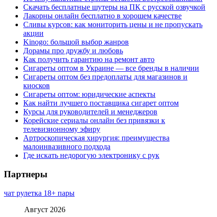
Скачать бесплатные шутеры на ПК с русской озвучкой
Лакорны онлайн бесплатно в хорошем качестве
Сливы курсов: как мониторить цены и не пропускать
акции
Kinogo: большой выбор жанров
Дорамы про дружбу и любовь
Как получить гарантию на ремонт авто
Сигареты оптом в Украине — все бренды в наличии
Сигареты оптом без предоплаты для магазинов и
киосков
Сигареты оптом: юридические аспекты
Как найти лучшего поставщика сигарет оптом
Курсы для руководителей и менеджеров
Корейские сериалы онлайн без привязки к
телевизионному эфиру
Артроскопическая хирургия: преимущества
малоинвазивного подхода
Где искать недорогую электронику с рук
Партнеры
чат рулетка 18+ пары
Август 2026