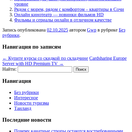
уровне
Рядом с морем, рядом с комфортом – квартиры в Сочи
Онлайн кинотеатр — новинки фильмов HD
Фильмы и сериалы онлайн в отличном качестве
Запись опубликована
02.10.2025
автором
Gwp
в рубрике
Без
рубрики
.
Навигация по записям
←
Купите курсы со скидкой по складчине
Cardsharing Europe
Server with HD Premium TV
→
Найти:
Навигация
Без рубрики
Интересное
Новости туризма
Таиланд
Последние новости
Почему канатные стропы остаются востребованными