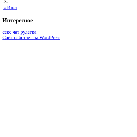
31
« Июл
Интересное
секс чат рулетка
Сайт работает на WordPress