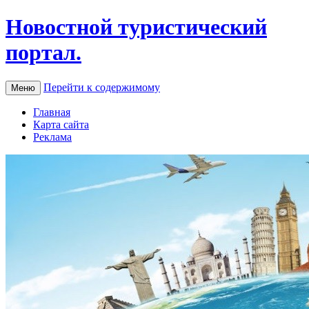
Новостной туристический
портал.
Перейти к содержимому
Меню
Главная
Карта сайта
Реклама