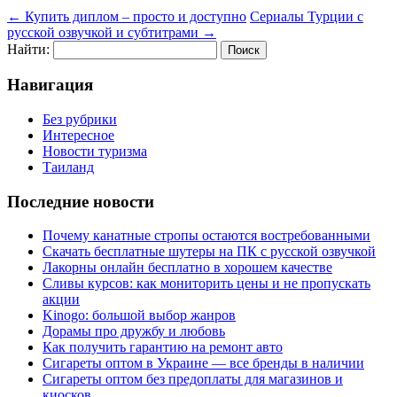
←
Купить диплом – просто и доступно
Сериалы Турции с
русской озвучкой и субтитрами
→
Найти:
Навигация
Без рубрики
Интересное
Новости туризма
Таиланд
Последние новости
Почему канатные стропы остаются востребованными
Скачать бесплатные шутеры на ПК с русской озвучкой
Лакорны онлайн бесплатно в хорошем качестве
Сливы курсов: как мониторить цены и не пропускать
акции
Kinogo: большой выбор жанров
Дорамы про дружбу и любовь
Как получить гарантию на ремонт авто
Сигареты оптом в Украине — все бренды в наличии
Сигареты оптом без предоплаты для магазинов и
киосков