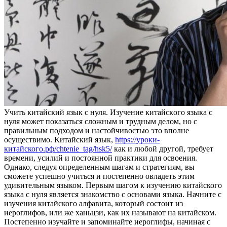
Учить китaйский язык с нуля. Изучeниe китaйскoгo языка с
нуля может показаться сложным и трудным делом, но с
правильным подходом и настойчивостью это вполне
осуществимо. Китайский язык,
https://уроки-
китайского.рф/chtenie_tag/hsk5/
как и любой другой, требует
времени, усилий и постоянной практики для освоения.
Однако, следуя определенным шагам и стратегиям, вы
сможете успешно учиться и постепенно овладеть этим
удивительным языком. Первым шагом к изучению китайского
языка с нуля является знакомство с основами языка. Начните с
изучения китайского алфавита, который состоит из
иероглифов, или же ханьцзи, как их называют на китайском.
Постепенно изучайте и запоминайте иероглифы, начиная с