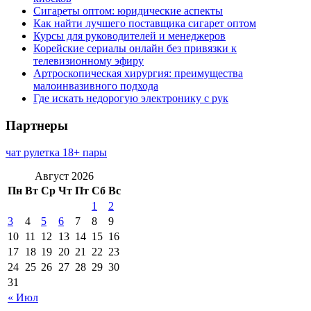
Сигареты оптом: юридические аспекты
Как найти лучшего поставщика сигарет оптом
Курсы для руководителей и менеджеров
Корейские сериалы онлайн без привязки к
телевизионному эфиру
Артроскопическая хирургия: преимущества
малоинвазивного подхода
Где искать недорогую электронику с рук
Партнеры
чат рулетка 18+ пары
Август 2026
Пн
Вт
Ср
Чт
Пт
Сб
Вс
1
2
3
4
5
6
7
8
9
10
11
12
13
14
15
16
17
18
19
20
21
22
23
24
25
26
27
28
29
30
31
« Июл