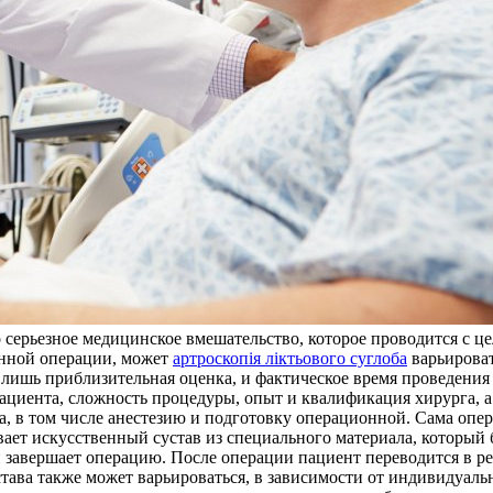
то серьезное медицинское вмешательство, которое проводится с 
анной операции, может
артроскопія ліктьового суглоба
варьироват
то лишь приблизительная оценка, и фактическое время проведения
пациента, сложность процедуры, опыт и квалификация хирурга,
 в том числе анестезию и подготовку операционной. Сама операц
вает искусственный сустав из специального материала, который 
 и завершает операцию. После операции пациент переводится в 
става также может варьироваться, в зависимости от индивидуал