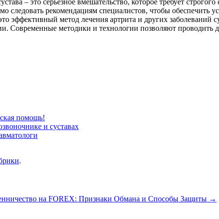
сустава – это серьезное вмешательство, которое требует строго
мо следовать рекомендациям специалистов, чтобы обеспечить у
 это эффективный метод лечения артрита и других заболеваний с
ии. Современные методики и технологии позволяют проводить 
ская помощь!
звоночнике и суставах
равматологи
убрики
.
нничество на FOREX: Признаки Обмана и Способы Защиты
→