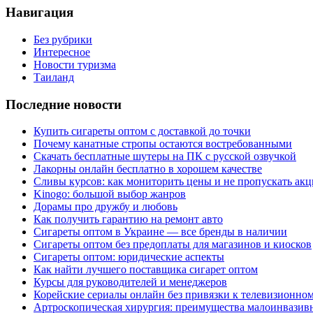
Навигация
Без рубрики
Интересное
Новости туризма
Таиланд
Последние новости
Купить сигареты оптом с доставкой до точки
Почему канатные стропы остаются востребованными
Скачать бесплатные шутеры на ПК с русской озвучкой
Лакорны онлайн бесплатно в хорошем качестве
Сливы курсов: как мониторить цены и не пропускать ак
Kinogo: большой выбор жанров
Дорамы про дружбу и любовь
Как получить гарантию на ремонт авто
Сигареты оптом в Украине — все бренды в наличии
Сигареты оптом без предоплаты для магазинов и киосков
Сигареты оптом: юридические аспекты
Как найти лучшего поставщика сигарет оптом
Курсы для руководителей и менеджеров
Корейские сериалы онлайн без привязки к телевизионно
Артроскопическая хирургия: преимущества малоинвазив