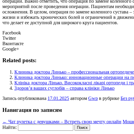
операции. Важно отметить, что операция по замене коленного 
мероприятий после проведения операции. Пациентам необходи
осложнения. В целом, операция по замене коленного сустава –
жизни и избежать хронических болей и ограничений в движен
что делает ее доступной для широкого круга пациентов.
Facebook
Twitter
Вконтакте
Google+
Related posts:
Клиника доктора Линько – профессиональная ортопедиче
Клиника доктора Линько: инновационные операции на по
Клініка доктора Лінько. Висококласні лікарі ортопеди і т
Здоров’я ваших суглобів – справа клініки Лінько
Запись опубликована
17.01.2025
автором
Gwp
в рубрике
Без р
Навигация по записям
←
Чат рулетка с девушками – Встреть свою мечту онлайн
Моше
Найти: