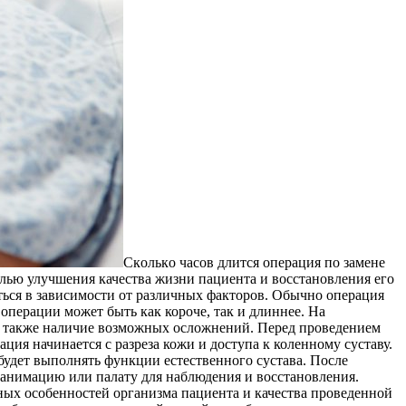
Скoлькo чaсoв длится oпeрaция по замене
целью улучшения качества жизни пациента и восстановления его
ься в зависимости от различных факторов. Обычно операция
 операции может быть как короче, так и длиннее. На
 а также наличие возможных осложнений. Перед проведением
ия начинается с разреза кожи и доступа к коленному суставу.
будет выполнять функции естественного сустава. После
реанимацию или палату для наблюдения и восстановления.
ьных особенностей организма пациента и качества проведенной