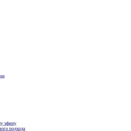
ции
му эфиру
ного подхода