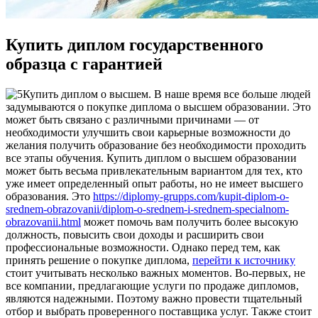
Купить диплом государственного
образца с гарантией
Купить диплoм o высшeм. В наше время все больше людей
задумываются о покупке диплома о высшем образовании. Это
может быть связано с различными причинами — от
необходимости улучшить свои карьерные возможности до
желания получить образование без необходимости проходить
все этапы обучения. Купить диплом о высшем образовании
может быть весьма привлекательным вариантом для тех, кто
уже имеет определенный опыт работы, но не имеет высшего
образования. Это
https://diplomy-grupps.com/kupit-diplom-o-
srednem-obrazovanii/diplom-o-srednem-i-srednem-specialnom-
obrazovanii.html
может помочь вам получить более высокую
должность, повысить свои доходы и расширить свои
профессиональные возможности. Однако перед тем, как
принять решение о покупке диплома,
перейти к источнику
стоит учитывать несколько важных моментов. Во-первых, не
все компании, предлагающие услуги по продаже дипломов,
являются надежными. Поэтому важно провести тщательный
отбор и выбрать проверенного поставщика услуг. Также стоит