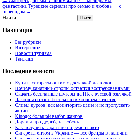
←
Смотреть дорамы в любом жанре — мелодрамы,
фантастика
Турецкие сериалы про семью и любовь — с
переводом
→
Найти:
Навигация
Без рубрики
Интересное
Новости туризма
Таиланд
Последние новости
Купить сигареты оптом с доставкой до точки
Почему канатные стропы остаются востребованными
Скачать бесплатные шутеры на ПК с русской озвучкой
Лакорны онлайн бесплатно в хорошем качестве
Сливы курсов: как мониторить цены и не пропускать
акции
Kinogo: большой выбор жанров
Дорамы про дружбу и любовь
Как получить гарантию на ремонт авто
Сигареты оптом в Украине — все бренды в наличии
Сигареты оптом без предоплаты для магазинов и