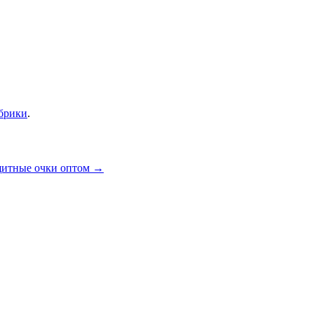
убрики
.
щитные очки оптом
→