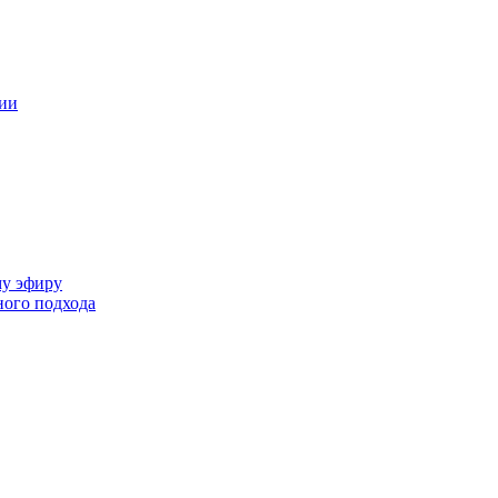
ции
му эфиру
ного подхода