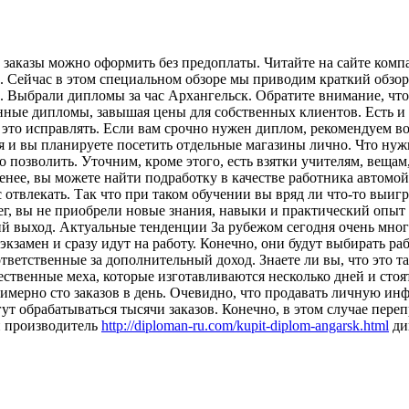
 заказы можно оформить без предоплаты. Читайте на сайте комп
. Сейчас в этом специальном обзоре мы приводим краткий обзор
 Выбрали дипломы за час Архангельск. Обратите внимание, что 
енные дипломы, завышая цены для собственных клиентов. Есть и
это исправлять. Если вам срочно нужен диплом, рекомендуем во
я и вы планируете посетить отдельные магазины лично. Что нуж
 позволить. Уточним, кроме этого, есть взятки учителям, вещам,
менее, вы можете найти подработку в качестве работника автомой
с отвлекать. Так что при таком обучении вы вряд ли что-то выигр
ег, вы не приобрели новые знания, навыки и практический опыт в
й выход. Актуальные тенденции За рубежом сегодня очень мног
замен и сразу идут на работу. Конечно, они будут выбирать раб
етственные за дополнительный доход. Знаете ли вы, что это так
ственные меха, которые изготавливаются несколько дней и стоят
римерно сто заказов в день. Очевидно, что продавать личную и
ут обрабатываться тысячи заказов. Конечно, в этом случае пе
й производитель
http://diploman-ru.com/kupit-diplom-angarsk.html
ди