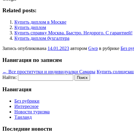
Related posts:
Купить диплом в Москве
Купить диплом
Купить справку Москва. Быстро. Недорого. С гарантией!
Купить диплом бухгалтера
Запись опубликована
14.01.2023
автором
Gwp
в рубрике
Без р
Навигация по записям
←
Все проститутки и индивидуалки Самары
Купить солнцеза
Найти:
Навигация
Без рубрики
Интересное
Новости туризма
Таиланд
Последние новости