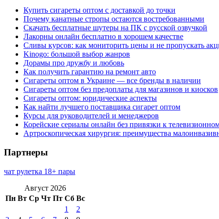
Купить сигареты оптом с доставкой до точки
Почему канатные стропы остаются востребованными
Скачать бесплатные шутеры на ПК с русской озвучкой
Лакорны онлайн бесплатно в хорошем качестве
Сливы курсов: как мониторить цены и не пропускать ак
Kinogo: большой выбор жанров
Дорамы про дружбу и любовь
Как получить гарантию на ремонт авто
Сигареты оптом в Украине — все бренды в наличии
Сигареты оптом без предоплаты для магазинов и киосков
Сигареты оптом: юридические аспекты
Как найти лучшего поставщика сигарет оптом
Курсы для руководителей и менеджеров
Корейские сериалы онлайн без привязки к телевизионно
Артроскопическая хирургия: преимущества малоинвазив
Партнеры
чат рулетка 18+ пары
Август 2026
Пн
Вт
Ср
Чт
Пт
Сб
Вс
1
2