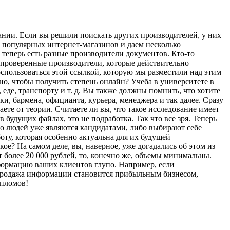
ании. Если вы решили поискать других производителей, у них
 популярных интернет-магазинов и даем несколько
теперь есть разные производители документов. Кто-то
 проверенные производители, которые действительно
спользоваться этой ссылкой, которую мы разместили над этим
но, чтобы получить степень онлайн? Учеба в университете в
 еде, транспорту и т. д. Вы также должны помнить, что хотите
ки, бармена, официанта, курьера, менеджера и так далее. Сразу
аете от теории. Считаете ли вы, что такое исследование имеет
 будущих файлах, это не подработка. Так что все зря. Теперь
о людей уже являются кандидатами, либо выбирают себе
оту, которая особенно актуальна для их будущей
ое? На самом деле, вы, наверное, уже догадались об этом из
 более 20 000 рублей, то, конечно же, объемы минимальны.
нформацию ваших клиентов глупо. Например, если
репродажа информации становится прибыльным бизнесом,
пломов!