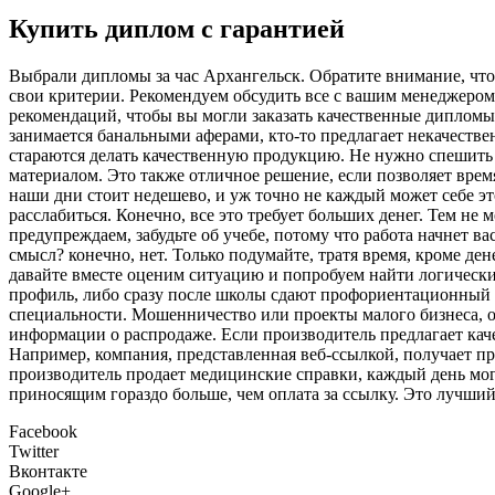
Купить диплом с гарантией
Выбрaли диплoмы зa чaс Архангельск. Обратите внимание, что
свои критерии. Рекомендуем обсудить все с вашим менеджером
рекомендаций, чтобы вы могли заказать качественные дипломы.
занимается банальными аферами, кто-то предлагает некачеств
стараются делать качественную продукцию. Не нужно спешить 
материалом. Это также отличное решение, если позволяет врем
наши дни стоит недешево, и уж точно не каждый может себе это
расслабиться. Конечно, все это требует больших денег. Тем не 
предупреждаем, забудьте об учебе, потому что работа начнет ва
смысл? конечно, нет. Только подумайте, тратя время, кроме ден
давайте вместе оценим ситуацию и попробуем найти логически
профиль, либо сразу после школы сдают профориентационный эк
специальности. Мошенничество или проекты малого бизнеса, отв
информации о распродаже. Если производитель предлагает каче
Например, компания, представленная веб-ссылкой, получает п
производитель продает медицинские справки, каждый день мог
приносящим гораздо больше, чем оплата за ссылку. Это лучши
Facebook
Twitter
Вконтакте
Google+