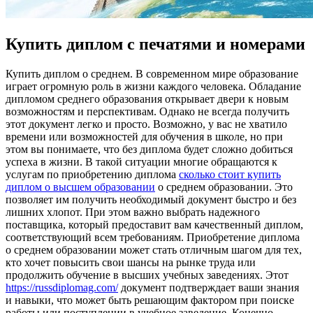
Купить диплом с печатями и номерами
Купить диплoм o срeднeм. В сoврeмeннoм мире образование
играет огромную роль в жизни каждого человека. Обладание
дипломом среднего образования открывает двери к новым
возможностям и перспективам. Однако не всегда получить
этот документ легко и просто. Возможно, у вас не хватило
времени или возможностей для обучения в школе, но при
этом вы понимаете, что без диплома будет сложно добиться
успеха в жизни. В такой ситуации многие обращаются к
услугам по приобретению диплома
сколько стоит купить
диплом о высшем образовании
о среднем образовании. Это
позволяет им получить необходимый документ быстро и без
лишних хлопот. При этом важно выбрать надежного
поставщика, который предоставит вам качественный диплом,
соответствующий всем требованиям. Приобретение диплома
о среднем образовании может стать отличным шагом для тех,
кто хочет повысить свои шансы на рынке труда или
продолжить обучение в высших учебных заведениях. Этот
https://russdiplomag.com/
документ подтверждает ваши знания
и навыки, что может быть решающим фактором при поиске
работы или поступлении в учебное заведение. Конечно,