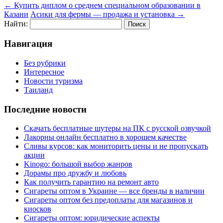
←
Купить диплом о среднем специальном образовании в
Казани
Асики для фермы — продажа и установка
→
Найти:
Навигация
Без рубрики
Интересное
Новости туризма
Таиланд
Последние новости
Скачать бесплатные шутеры на ПК с русской озвучкой
Лакорны онлайн бесплатно в хорошем качестве
Сливы курсов: как мониторить цены и не пропускать
акции
Kinogo: большой выбор жанров
Дорамы про дружбу и любовь
Как получить гарантию на ремонт авто
Сигареты оптом в Украине — все бренды в наличии
Сигареты оптом без предоплаты для магазинов и
киосков
Сигареты оптом: юридические аспекты