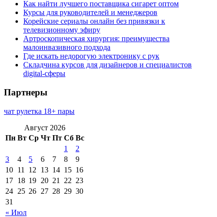
Как найти лучшего поставщика сигарет оптом
Курсы для руководителей и менеджеров
Корейские сериалы онлайн без привязки к
телевизионному эфиру
Артроскопическая хирургия: преимущества
малоинвазивного подхода
Где искать недорогую электронику с рук
Складчина курсов для дизайнеров и специалистов
digital-сферы
Партнеры
чат рулетка 18+ пары
Август 2026
Пн
Вт
Ср
Чт
Пт
Сб
Вс
1
2
3
4
5
6
7
8
9
10
11
12
13
14
15
16
17
18
19
20
21
22
23
24
25
26
27
28
29
30
31
« Июл